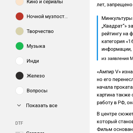
Кино и сериалы
лет, запрещено
Ночной музпостинг
Минкультуры 
„Квадрат“» з
Творчество
рейтингу на 
категория «1
Музыка
информации, 
из заявления 
Инди
«Ампир V» изна
Железо
но его перенес
начала проката
Вопросы
картина также 
работу в РФ, о
Показать все
В центре сюже
который станов
DTF
Фильм основан 