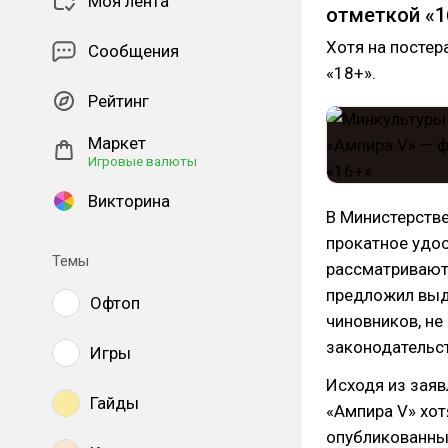
Моя лента
отметкой
«
Хотя на постер
Сообщения
«18+».
Рейтинг
Маркет
Игровые валюты
Викторина
В Министерств
прокатное удос
Темы
рассматривают.
предложил выда
Офтоп
чиновников, не
законодательст
Игры
Исходя из заяв
Гайды
«Ампира V» хот
опубликованных