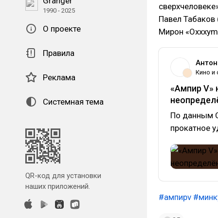
Granger
сверхчеловеке»
1990 - 2025
Павел Табаков 
О проекте
Мирон «Oxxxym
Правила
Антон
Кино и
Реклама
«Ампир V» 
неопредел
Системная тема
По данным С
прокатное у
QR-код для установки
наших приложений.
#ампирv
#минк