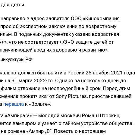
 для детей.
направило в адрес заявителя ООО «Кинокомпания
апрос об экспертном заключении по возрастному
фильм. В поданных документах указана возрастная
6+», что не соответствует ФЗ «О защите детей от
причиняющей вред их здоровью и развитию».
Минкультуры РФ
чально должен был выйти в России 25 ноября 2021 года
ли на 31 марта 2022-го. Однако за несколько дней до
 фильм отложили на неопределённый срок. Перед этим
сменила прокатчика: от Sony Pictures, приостановившей
на
перешла
к «Вольге».
та «Ампира V» — молодой москвич Роман Шторкин,
ится вампиром и узнаёт о тайном устройстве общества.
на романе «Ампир „В“. Повесть о настоящем