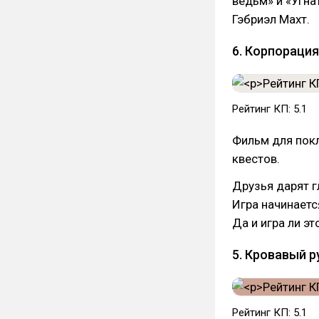
ведьм» и «Угна
Гэбриэл Махт.
6. Корпорация 
Рейтинг КП: 5.1
Фильм для пок
квестов.
Друзья дарят г
Игра начинаетс
Да и игра ли эт
5. Кровавый ру
Рейтинг КП: 5.1