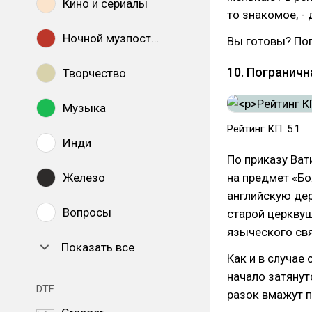
Кино и сериалы
то знакомое, -
Ночной музпостинг
Вы готовы? Пог
10. Пограничн
Творчество
Музыка
Рейтинг КП: 5.1
Инди
По приказу Ва
Железо
на предмет «Б
английскую дер
Вопросы
старой церквуш
языческого св
Показать все
Как и в случае
начало затянут
DTF
разок вмажут п