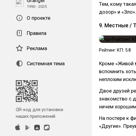
Granger
Тем, кому така
1990 - 2025
дозор» и «Зло»
О проекте
9. Местные / T
Правила
Реклама
Рейтинг КП: 5.8
Системная тема
Кроме «Живой 
вспомнить хоть
неплохим искл
Двое друзей ре
знакомство с 
ничем хорошим 
QR-код для установки
наших приложений.
На постере к ф
«Другие». Преу