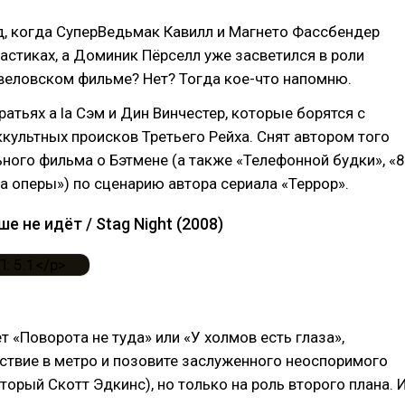
д, когда СуперВедьмак Кавилл и Магнето Фассбендер
астиках, а Доминик Пёрселл уже засветился в роли
веловском фильме? Нет? Тогда кое-что напомню.
ратьях a la Сэм и Дин Винчестер, которые борятся с
культных происков Третьего Рейха. Снят автором того
ного фильма о Бэтмене (а также «Телефонной будки», «8
а оперы») по сценарию автора сериала «Террор».
е не идёт / Stag Night (2008)
 «Поворота не туда» или «У холмов есть глаза»,
ствие в метро и позовите заслуженного неоспоримого
торый Скотт Эдкинс), но только на роль второго плана. 