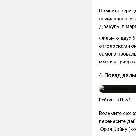
Помните перио
снимались в уж
Дракулы в мар
Фильм о двух б
отголосками ок
самого проваль
мм» и «Призрак
4. Поезд дальш
Рейтинг КП: 5.1
Возьмите сюжет
перенесите дей
Юрия Бойку (ко