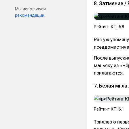
8. Затмение / 
Мы используем
рекомендации.
Рейтинг КП: 5.8
Раз уж упомяну
псевдомистичес
После выпускно
маньяку из «Чё
прилагаются.
7. Белая мгла 
Рейтинг КП: 6.1
Триллер о перв