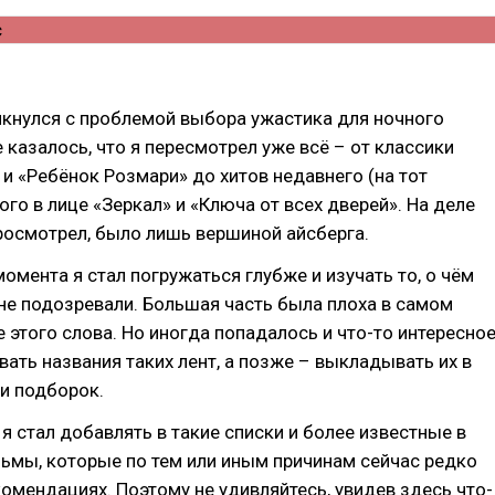
лкнулся с проблемой выбора ужастика для ночного
 казалось, что я пересмотрел уже всё – от классики
 и «Ребёнок Розмари» до хитов недавнего (на тот
го в лице «Зеркал» и «Ключа от всех дверей». На деле
 просмотрел, было лишь вершиной айсберга.
момента я стал погружаться глубже и изучать то, о чём
не подозревали. Большая часть была плоха в самом
этого слова. Но иногда попадалось и что-то интересное
вать названия таких лент, а позже – выкладывать их в
и подборок.
 я стал добавлять в такие списки и более известные в
ьмы, которые по тем или иным причинам сейчас редко
омендациях. Поэтому не удивляйтесь, увидев здесь что-