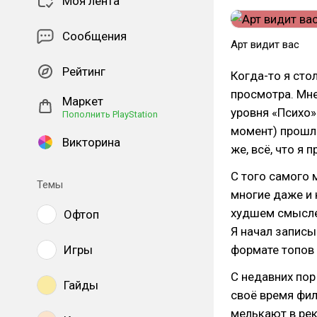
Моя лента
Сообщения
Арт видит вас
Рейтинг
Когда-то я сто
просмотра. Мне
Маркет
уровня «Психо»
Пополнить PlayStation
момент) прошло
Викторина
же, всё, что я
С того самого 
Темы
многие даже и 
худшем смысле 
Офтоп
Я начал записы
Игры
формате топов 
С недавних пор
Гайды
своё время фил
мелькают в рек