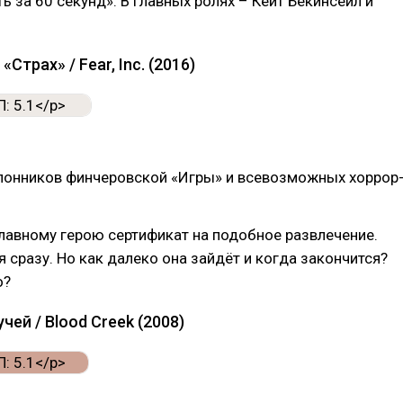
ть за 60 секунд». В главных ролях – Кейт Бекинсейл и
«Страх» / Fear, Inc. (2016)
лонников финчеровской «Игры» и всевозможных хоррор
лавному герою сертификат на подобное развлечение.
я сразу. Но как далеко она зайдёт и когда закончится?
о?
чей / Blood Creek (2008)