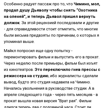
Особенно радует пассаж про то, что
Чимино, мол,
продал душу Дьяволу чтобы снять “Охотника
на оленей”, и теперь Дьявол пришел вернуть
должок
. За этой рецензией последовали и другие
- для справедливости стоит отметить, что многие
были весьма предвзяты по причинам, о которых я
упоминал выше.
Майкл попросил еще одну попытку -
перемонтировать фильм и выпустить его в прокат.
Через неделю после премьеры, фильм был изъят
из кинотеатров.
Это переключило гнев прессы с
режиссера на студию
, ибо журналисты сделали
вывод, будто это студия надавила на Чимино.
Начались увольнения в руководстве студии. А в
апреле следующего года - через пять месяцев - в
прокат вышла новая версия “Врат рая”. Фильм
длился теперь два с половиной часа. Стоит ли