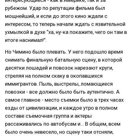
интересующиеся - как в Америке, так и за
рубежом. Удар по репутации фильма был
мощнейший, и если до этого кино ждали с
интересом, то теперь начали ждать с язвительной
ухмылкой в духе “ха, ну-ка покажите, чего он там в
итоге наснимал!”.
Но Чимино было плевать. У него подошло время
снимать финальную батальную сцену, в которой
десятки лошадей и повозок нарезают круги,
стреляя на полном скаку в окопавшихся
иммигрантов. Пыль, выстрелы, ломающиеся
повозки - все должно было быть аутентично. А
самое главное - место съемки было в трех часах
езды от цивилизации, и каждое утро в полном
составе съемочная группа и актеры
рассаживались по автобусам и… В общем, всем
было очень невесело, но сцену таки отсняли,