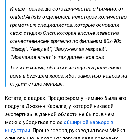
И еще - ранее, до сотрудничества с Чимино, от
United Artists отделилось некоторое количество
грамотных специалистов, которые основали
свою студию Orion, которая вполне известна
отечественному зрителю по фильмам 80x-90х.
"Взвод", "Амадей", "Замужем за мафией",
"Молчание ягнят" и так далее - все они.
Так или иначе, оба этих исхода сыграли свою
роль в будущем хаосе, ибо грамотных кадров на
студии стало меньше.
Кстати, о кадрах. Продюсером у Чимино была его
подруга Джоэнн Карелли, у которой никакой
экспертизы в данной области не было, в чем
можно убедиться по ее
обширной карьере в
индустрии
. Проще говоря, руководил всем Майкл
единолично, а девочку держал ради красивых