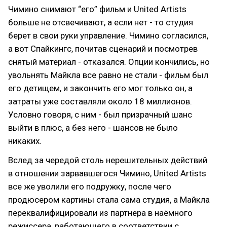
Чимино снимают “его” фильм и United Artists
больше не отсвечивают, а если нет - то студия
берет в свои руки управление. Чимино согласился,
а вот Спайкингс, почитав сценарий и посмотрев
снятый материал - отказался. Опции кончились, но
увольнять Майкла все равно не стали - фильм был
его детищем, и закончить его мог только он, а
затраты уже составляли около 18 миллионов.
Условно говоря, с ним - был призрачный шанс
выйти в плюс, а без него - шансов не было
никаких.
Вслед за чередой столь нерешительных действий
в отношении зарвавшегося Чимино, United Artists
все же уволили его подружку, после чего
продюсером картины стала сама студия, а Майкла
переквалифицировали из партнера в наёмного
режиссера, работающего в соответствии с