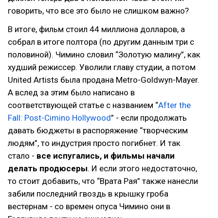
говорить, что все это было не слишком важно?
В итоге, фильм стоил 44 миллиона долларов, а
собрал в итоге полтора (по другим данным три с
половиной). Чимино словил “Золотую малину”, как
худший режиссер. Уволили главу студии, а потом
United Artists была продана Metro-Goldwyn-Mayer.
А вслед за этим было написано в
соответствующей статье с названием “
After the
Fall: Post-Cimino Hollywood
” - если продолжать
давать бюджеты в распоряжение “творческим
людям”, то индустрия просто погибнет. И так
стало -
все испугались, и фильмы начали
делать продюсеры
. И если этого недостаточно,
то стоит добавить, что “Врата Рая” также нанесли
забили последний гвоздь в крышку гроба
вестернам - со времен опуса Чимино они в