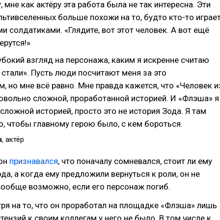
, мне как актёру эта работа была не так интересна. Эти
ьтивселенных больше похожи на то, будто кто-то играе
и солдатиками. «Глядите, вот этот человек. А вот ещё
ерутся!»
лубокий взгляд на персонажа, каким я искренне считаю
 стали». Пусть люди посчитают меня за это
 но мне всё равно. Мне правда кажется, что «Человек и
овольно сложной, проработанной историей. И «Флэша» я
сложной историей, просто это не история Зода. Я там
о, чтобы главному герою было, с кем бороться.
н
, актёр
нон
признавался
, что поначалу сомневался, стоит ли ему
ода, а когда ему предложили вернуться к роли, он не
 вообще возможно, если его персонаж погиб.
ря на то, что он проработал на площадке «Флэша» лишь
тензий к своим коллегам у него не было. В том числе к