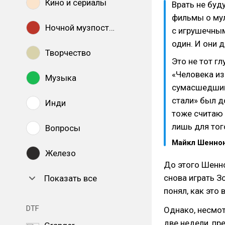
Кино и сериалы
Врать не буду
фильмы о мул
Ночной музпостинг
с игрушечным
один. И они д
Творчество
Это не тот г
«Человека из
Музыка
сумасшедшим,
стали» был д
Инди
тоже считаю 
лишь для тог
Вопросы
Майкл Шенно
Железо
До этого Шен
снова играть З
Показать все
понял, как это
DTF
Однако, несмот
две недели, пре