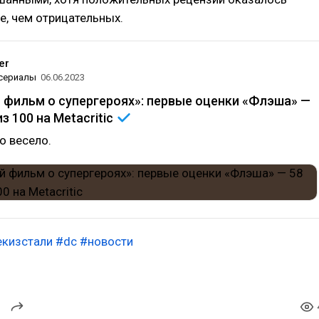
, чем отрицательных.
er
 сериалы
06.06.2023
 фильм о супергероях»: первые оценки «Флэша» —
из 100 на
Metacritic
о весело.
екизстали
#dc
#новости