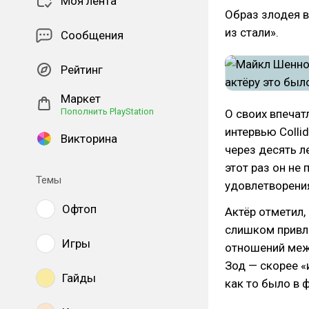
Моя лента
Образ злодея в
из стали».
Сообщения
Рейтинг
Маркет
Пополнить PlayStation
О своих впеча
интервью Colli
Викторина
через десять ле
этот раз он не
Темы
удовлетворения
Офтоп
Актёр отметил,
слишком привле
Игры
отношений межд
Зод — скорее «
Гайды
как то было в 