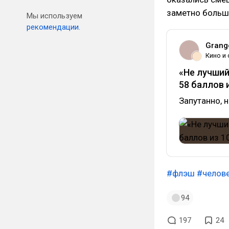
заметно больше
Мы используем
рекомендации.
Grang
Кино и
«Не лучший
58 баллов 
Запутанно, н
#флэш
#челов
94
197
24