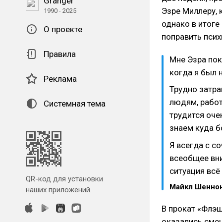
Granger
Эзре Миллеру,
1990 - 2025
однако в итог
О проекте
поправить псих
Правила
Мне Эзра пок
когда я был 
Реклама
Трудно затра
людям, работ
Системная тема
трудится оче
знаем куда б
Я всегда с с
всеобщее вни
ситуация всё
QR-код для установки
Майкл Шенно
наших приложений.
В прокат «Флэш
оказались сме