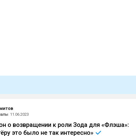
митов
иалы
11.06.2023
н о возвращении к роли Зода для «Флэша»:
тёру это было не так
интересно»