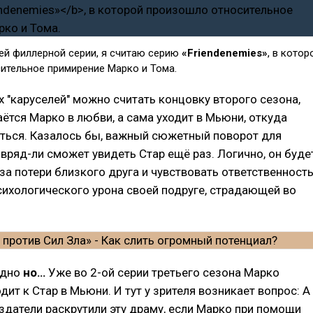
й филлерной серии, я считаю серию
«Friendenemies»
, в котор
ительное примирение Марко и Тома.
 "каруселей" можно считать концовку второго сезона,
аётся Марко в любви, а сама уходит в Мьюни, откуда
уться. Казалось бы, важный сюжетный поворот для
 вряд-ли сможет увидеть Стар ещё раз. Логично, он буде
за потери близкого друга и чувствовать ответственност
сихологического урона своей подруге, страдающей во
одно
но…
Уже во 2-ой серии третьего сезона Марко
дит к Стар в Мьюни. И тут у зрителя возникает вопрос: А
здатели раскрутили эту драму, если Марко при помощи