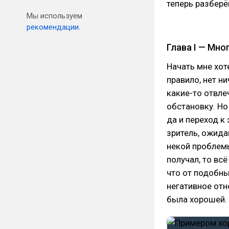
теперь разбер
Мы используем
рекомендации.
Глава I — Мн
Начать мне хот
правило, нет н
какие-то отвл
обстановку. Но
да и переход к
зритель, ожид
некой проблемы
получал, то вс
что от подобны
негативное отн
была хорошей.