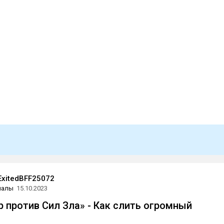
 ExitedBFF25072
иалы
15.10.2023
р против Сил Зла» - Как слить огромный