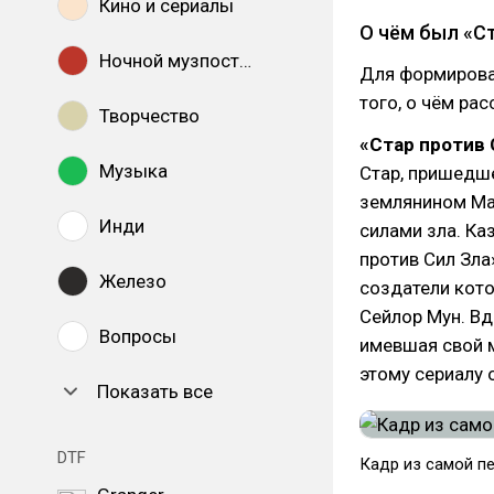
Кино и сериалы
О чём был «Ст
Ночной музпостинг
Для формирован
того, о чём рас
Творчество
«Стар против 
Музыка
Стар, пришедше
землянином Ма
Инди
силами зла. Ка
против Сил Зла
Железо
создатели кот
Сейлор Мун. Вд
Вопросы
имевшая свой 
этому сериалу 
Показать все
DTF
Кадр из самой п