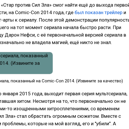
 «Стар против Сил Зла» смог найти ещё до выхода перво
сти, на Comic-Con 2014 года, где
был показан трейлер
и
-арты к сериалу. После этой демонстрации популярност
го на тот момент сериала начала быстро расти. При
ду Дарон Нефси, с её первоначальной версией сериала в
изначально не владела магией, ещё никто не знал.
иала, показанный на Comic-Con 2014. (Извините за качество)
го января 2015 года, выходит первая серия мультсериала,
авшая хитом. Несмотря на то, что первоначально он не
ими-то изощренными хитросплетениями, со временем
ил Зла» стал обрастать огромным сюжетом. Вместе с
 проблемы, которые на мой взгляд, его и "убили". А