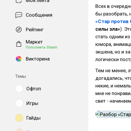
Моя лента
Всех в очередн
бы разобрать, 
Сообщения
«Стар против 
силы зла»
). Э
Рейтинг
стать одним из
Маркет
юмора, анимаци
Пополнить Steam
экшена, но и з
Викторина
логически пост
Тем не менее, 
Темы
догадались, чт
некие, и немал
Офтоп
мне не понрави
свет - начинаем
Игры
Гайды