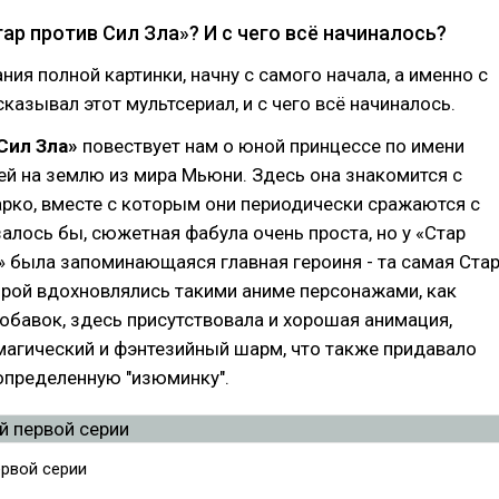
ар против Сил Зла»? И с чего всё начиналось?
ия полной картинки, начну с самого начала, а именно с
сказывал этот мультсериал, и с чего всё начиналось.
Сил Зла»
повествует нам о юной принцессе по имени
й на землю из мира Мьюни. Здесь она знакомится с
рко, вместе с которым они периодически сражаются с
залось бы, сюжетная фабула очень проста, но у «Стар
» была запоминающаяся главная героиня - та самая Стар
орой вдохновлялись такими аниме персонажами, как
обавок, здесь присутствовала и хорошая анимация,
магический и фэнтезийный шарм, что также придавало
определенную "изюминку".
ервой серии