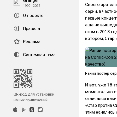
Granger
Своего зрителя
1990 - 2025
серии, в частно
О проекте
первые концепт
ещё не вышедше
Правила
этом в 2013 го
котором, Стар 
Реклама
Системная тема
Раний постер сер
И вот, уже 18-
моментально ст
QR-код для установки
отличался как
наших приложений.
«Стар против С
этим начались и