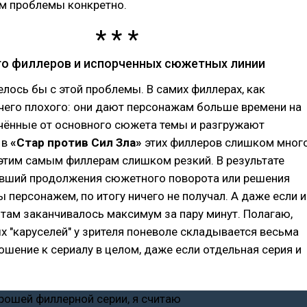
ём проблемы конкретно.
ого филлеров и испорченных сюжетных линии
елось бы с этой проблемы. В самих филлерах, как
ичего плохого: они дают персонажам больше времени на
ечённые от основного сюжета темы и разгружают
 в
«Стар против Сил Зла»
этих филлеров слишком много
 этим самым филлерам слишком резкий. В результате
авший продолжения сюжетного поворота или решения
 персонажем, по итогу ничего не получал. А даже если и
ё там заканчивалось максимум за пару минут. Полагаю,
х "каруселей" у зрителя поневоле складывается весьма
ошение к сериалу в целом, даже если отдельная серия и