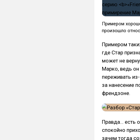
Примером хороше
произошло относ
Примером таких
где Стар призн
может не верн
Марко, ведь он
переживать из-
за нанесение п
френдзоне.
Правда… есть 
спокойно прихо
зачем тогда со