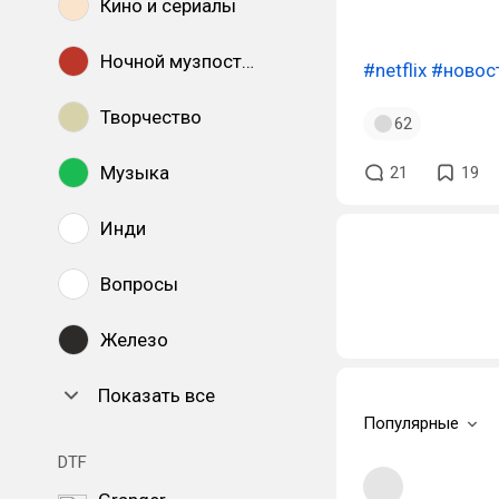
Кино и сериалы
Ночной музпостинг
#netflix
#новос
Творчество
62
Музыка
21
19
Инди
Вопросы
Железо
Показать все
Популярные
DTF