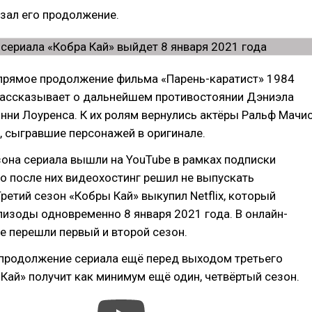
казал его продолжение.
 прямое продолжение фильма «Парень-каратист» 1984
 рассказывает о дальнейшем противостоянии Дэниэла
ни Лоуренса. К их ролям вернулись актёры Ральф Мачи
, сыгравшие персонажей в оригинале.
она сериала вышли на YouTube в рамках подписки
о после них видеохостинг решил не выпускать
ретий сезон «Кобры Кай» выкупил Netflix, который
пизоды одновременно 8 января 2021 года. В онлайн-
е перешли первый и второй сезон.
л продолжение сериала ещё перед выходом третьего
 Кай» получит как минимум ещё один, четвёртый сезон.