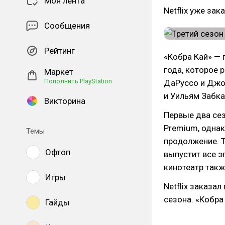
Моя лента
Netflix уже за
Сообщения
Рейтинг
«Кобра Кай» —
года, которое
Маркет
Пополнить PlayStation
ДаРуссо и Джон
и Уильям Забка
Викторина
Первые два сез
Premium, однак
Темы
продолжение. Т
Офтоп
выпустит все э
кинотеатр такж
Игры
Netflix заказа
сезона. «Кобра
Гайды