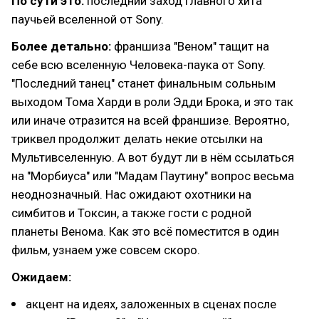
По сути это:
последний заход главного хита
паучьей вселенной от Sony.
Более детально:
франшиза "Веном" тащит на
себе всю вселенную Человека-паука от Sony.
"Последний танец" станет финальным сольным
выходом Тома Харди в роли Эдди Брока, и это так
или иначе отразится на всей франшизе. Вероятно,
триквел продолжит делать некие отсылки на
Мультивселенную. А вот будут ли в нём ссылаться
на "Морбиуса" или "Мадам Паутину" вопрос весьма
неоднозначный. Нас ожидают охотники на
симбитов и Токсин, а также гости с родной
планеты Венома. Как это всё поместится в один
фильм, узнаем уже совсем скоро.
Ожидаем:
акцент на идеях, заложенных в сценах после