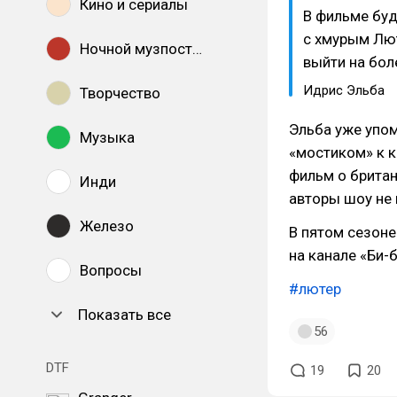
Кино и сериалы
В фильме буд
с хмурым Лют
Ночной музпостинг
выйти на бо
Идрис Эльба
Творчество
Эльба уже упом
Музыка
«мостиком» к 
фильм о брита
Инди
авторы шоу не 
Железо
В пятом сезоне
на канале «Би-б
Вопросы
#лютер
Показать все
56
DTF
19
20