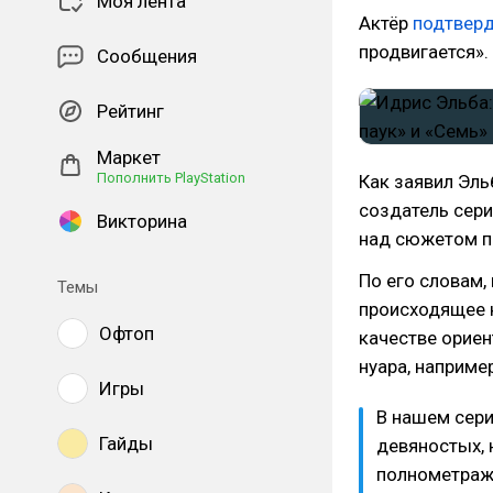
Моя лента
Актёр
подтвер
продвигается».
Сообщения
Рейтинг
Маркет
Пополнить PlayStation
Как заявил Эль
создатель сери
Викторина
над сюжетом п
По его словам,
Темы
происходящее н
Офтоп
качестве ориен
нуара, наприме
Игры
В нашем сери
Гайды
девяностых, 
полнометражн