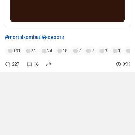
#mortalkombat
#новости
131
61
24
18
7
7
3
1
1
227
16
39K