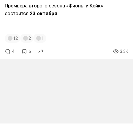
Премьера второго сезона «Фионы и Кейк»
состоится
23 октября
.
#adventuretime
#fionnaandcake
12
2
1
4
6
3.3K