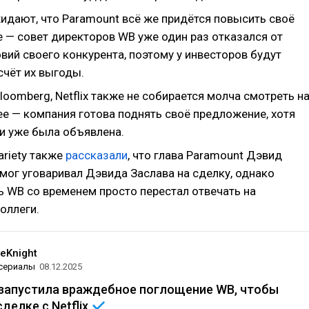
идают, что Paramount всё же придётся повысить своё
 — совет директоров WB уже один раз отказался от
вий своего конкурента, поэтому у инвесторов будут
счёт их выгоды.
oomberg, Netflix также не собирается молча смотреть н
е — компания готова поднять своё предложение, хотя
и уже была объявлена.
ariety также
рассказали
, что глава Paramount Дэвид
мог уговаривал Дэвида Заслава на сделку, однако
ь WB со временем просто перестал отвечать на
оллеги.
eKnight
 сериалы
08.12.2025
 запустила враждебное поглощение WB, чтобы
сделке с
Netflix