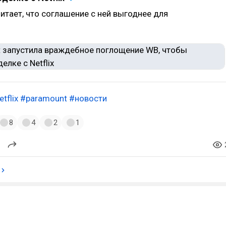
итает, что соглашение с ней выгоднее для
etflix
#paramount
#новости
8
4
2
1