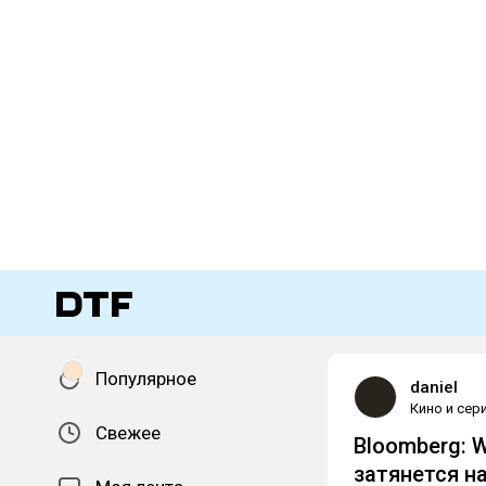
Популярное
daniel
Кино и сер
Свежее
Bloomberg: W
затянется н