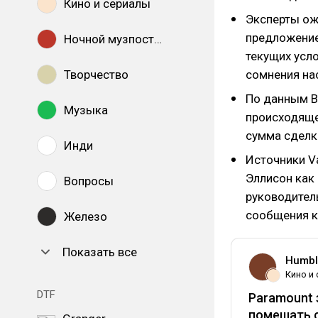
Кино и сериалы
Эксперты ож
предложение
Ночной музпостинг
текущих усло
Творчество
сомнения на
По данным Bl
Музыка
происходяще
сумма сделк
Инди
Источники V
Эллисон как 
Вопросы
руководител
сообщения к
Железо
Показать все
Humbl
Кино и
DTF
Paramount
помешать 