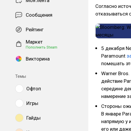
Моя лента
Согласно источ
отказываться о
Сообщения
Рейтинг
Маркет
Пополнить Steam
5 декабря Ne
Paramount
з
Викторина
помешать эт
Warner Bros.
Темы
действие Pa
Офтоп
середине де
намерение за
Игры
Стороны ожи
В январе Par
Гайды
напрямую у 
его или даже