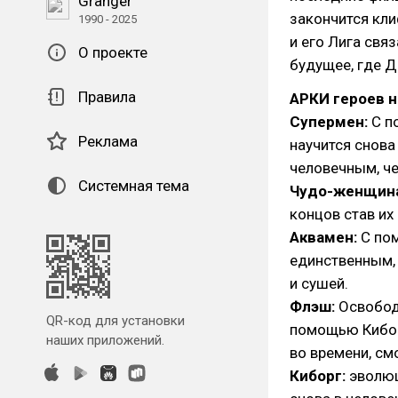
Granger
закончится кли
1990 - 2025
и его Лига свя
О проекте
будущее, где Д
Правила
АРКИ героев н
Супермен:
С п
Реклама
научится снова
человечным, че
Системная тема
Чудо-женщина
концов став их
Аквамен:
С по
единственным,
и сушей.
Флэш:
Освободи
QR-код для установки
помощью Кибор
наших приложений.
во времени, см
Киборг:
эволюц