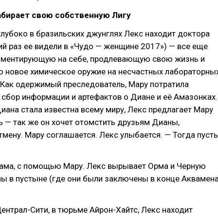
абирает свою собственную Лигу
лубоко в бразильских джунглях Лекс находит доктора
й раз ее видели в «Чудо — женщине 2017») — все еще
иментирующую на себе, продлевающую свою жизнь и
новое химическое оружие на несчастных лабораторны
 Как одержимый преследователь, Мару потратила
 сбор информации и артефактов о Диане и её Амазонках.
Диана стала известна всему миру, Лекс предлагает Мару
 — так же он хочет отомстить друзьям Дианы,
тмену. Мару соглашается. Лекс улыбается. — Тогда пусть
кама, с помощью Мару. Лекс вырывает Орма и Черную
ы в пустыне (где они были заключены в конце Аквамен
ентрал-Сити, в тюрьме Айрон-Хайтс, Лекс находит