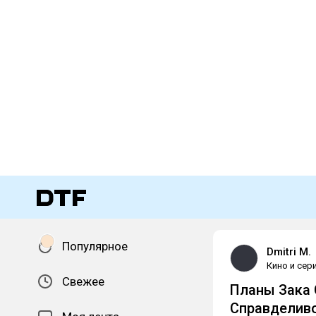
Популярное
Dmitri M.
Кино и сер
Свежее
Планы Зака 
Справделив