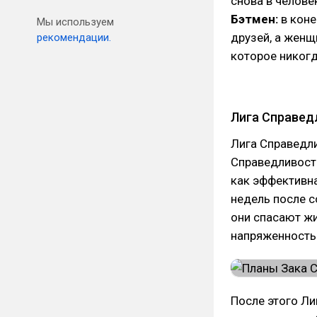
снова в челове
Бэтмен:
в коне
Мы используем
друзей, а женщ
рекомендации.
которое никогд
Лига Справедл
Лига Справедл
Справедливост
как эффективна
недель после с
они спасают жи
напряженность 
После этого Ли