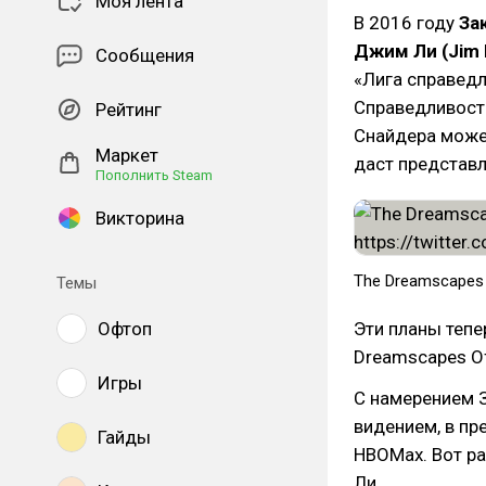
Моя лента
В 2016 году
За
Джим Ли (Jim
Сообщения
«Лига справедл
Справедливости
Рейтинг
Снайдера может
Маркет
даст представл
Пополнить Steam
Викторина
The Dreamscapes O
Темы
Офтоп
Эти планы тепе
Dreamscapes Of
Игры
С намерением 
видением, в пр
Гайды
HBOMax. Вот р
Ли.