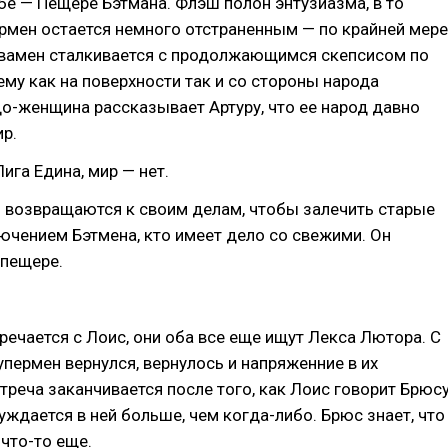
е — Пещере Бэтмана. Флэш полон энтузиазма, в то
рмен остается немного отстраненным — по крайней мере
квамен сталкивается с продолжающимся скепсисом по
му как на поверхности так и со стороны народа
о-женщина рассказывает Артуру, что ее народ давно
ир.
Лига Едина, мир — нет.
 возвращаются к своим делам, чтобы залечить старые
ючением Бэтмена, кто имеет дело со свежими. Он
 пещере.
речается с Лоис, они оба все еще ищут Лекса Лютора. С
упермен вернулся, вернулось и напряженние в их
треча заканчивается после того, как Лоис говорит Брюсу
уждается в ней больше, чем когда-либо. Брюс знает, что
что-то еще.