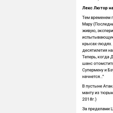
Лекс Лютор н
Тем временем г
Мару (Последни
живую, экспер
испытывающую 
крысах-людях.
десятилетия на
Теперь, когда 
шанс отомстить
Супермену и Бэ
начнется…"
В пустыне Ата
манту из тюрьм
2018г.)
За пределами Ц