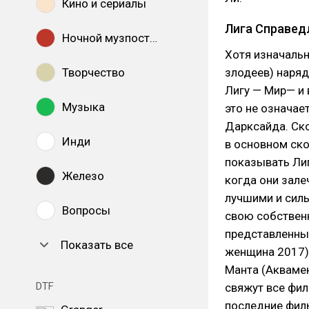
Кино и сериалы
Лига Справедл
Ночной музпостинг
Хотя изначально
Творчество
злодеев) наряд
Лигу — Мир— и
Музыка
это не означае
Дарксайда. Ско
Инди
в основном ск
показывать Лиг
Железо
когда они зале
лучшими и силь
Вопросы
свою собственн
представленных
Показать все
женщина 2017),
Манта (Аквамен
DTF
свяжут все фил
последние филь