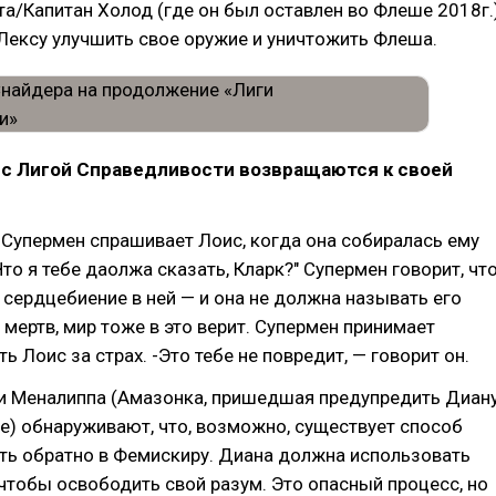
а/Капитан Холод (где он был оставлен во Флеше 2018г.
Лексу улучшить свое оружие и уничтожить Флеша.
 с Лигой Справедливости возвращаются к своей
Супермен спрашивает Лоис, когда она собиралась ему
Что я тебе даолжа сказать, Кларк?" Супермен говорит, чт
сердцебиение в ней — и она не должна называть его
 мертв, мир тоже в это верит. Супермен принимает
ь Лоис за страх. -Это тебе не повредит, — говорит он.
 и Меналиппа (Амазонка, пришедшая предупредить Диан
е) обнаруживают, что, возможно, существует способ
ть обратно в Фемискиру. Диана должна использовать
 чтобы освободить свой разум. Это опасный процесс, но