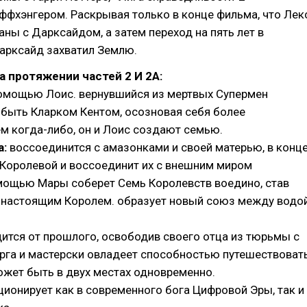
ффхэнгером. Раскрывая только в конце фильма, что Лек
заны с Дарксайдом, а затем переход на пять лет в
арксайд захватил Землю.
а протяжении частей 2 И 2А:
омощью Лоис. вернувшийся из мертвых Супермен
 быть Кларком Кентом, осозновая себя более
м когда-либо, он и Лоис создают семью.
:
воссоединится с амазонками и своей матерью, в конц
 Королевой и воссоединит их с внешним миром
мощью Мары соберет Семь Королевств воедино, став
 настоящим Королем. образует новый союз между водо
тся от прошлого, освободив своего отца из тюрьмы с
га и мастерски овладеет способностью путешествоват
ожет быть в двух местах одновременно.
ионирует как в современного бога Цифровой Эры, так и