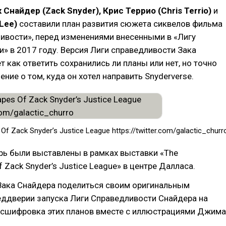
к Снайдер (Zack Snyder), Крис Террио (Chris Terrio)
и
 Lee)
составили план развития сюжета сиквелов фильма
ивости», перед изменениями внесенными в «Лигу
» в 2017 году. Версия Лиги справедливости Зака
 как ответить сохранились ли планы или нет, но точно
ение о том, куда он хотел направить Snyderverse.
f Zack Snyder’s Justice League https://twitter.com/galactic_churr
рь были выставлены в рамках выставки «The
 Zack Snyder’s Justice League» в центре Далласа.
Зака Снайдера поделиться своим оригинальным
еддверии запуска Лиги Справедливости Снайдера на
асшифровка этих планов вместе с иллюстрациями Джима