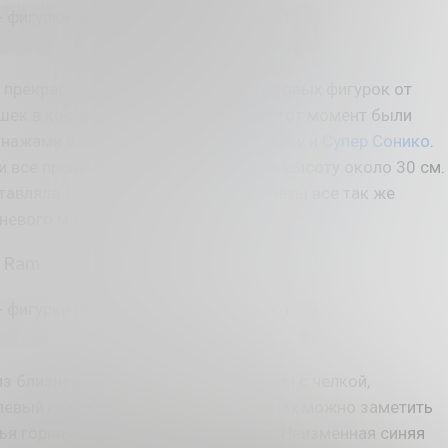
 - прекрасная и доступная серия призовых фигурок от
шек в костюмах заек. Рам и Рем на тот момент были
нажами в линейке, после
Хатсуне Мику и Супер Сонико
.
и все прайзы, они не имеют и идут в высоту около 30 см.
тавляла 1800 йен за каждую. Фишнеты все так же
невого материала.
s Ram
из близнецов. Имеет розовые волосы с челкой,
вый глаз и красные глаза. На плечах можно заметить
тья горничных, а на голове - ободок. Неизменная синяя