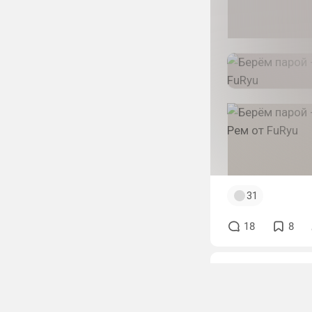
31
18
8