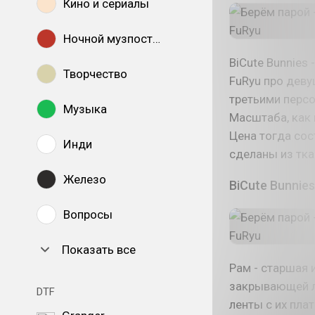
Кино и сериалы
Ночной музпостинг
BiCute Bunnies
Творчество
FuRyu про деву
третьими персо
Музыка
Масштаба, как 
Цена тогда сос
Инди
сделаны из тка
Железо
BiCute Bunnie
Вопросы
Показать все
Рам - старшая 
закрывающей ле
DTF
ленты с их пла