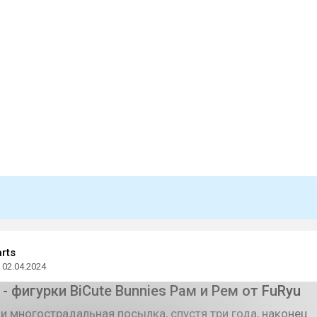
rts
02.04.2024
- фигурки BiCute Bunnies Рам и Рем от FuRyu
 многострадальная посылка, спустя три года, наконец