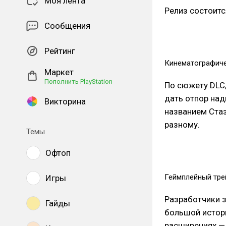
Моя лента
Релиз состоитс
Сообщения
Рейтинг
Кинематографиче
Маркет
Пополнить PlayStation
По сюжету DLC,
дать отпор над
Викторина
названием Стаз
разному.
Темы
Офтоп
Геймплейный тре
Игры
Разработчики з
Гайды
большой истор
расширениях — 