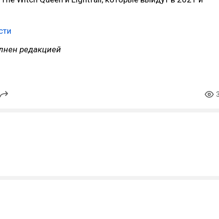
сти
лнен редакцией