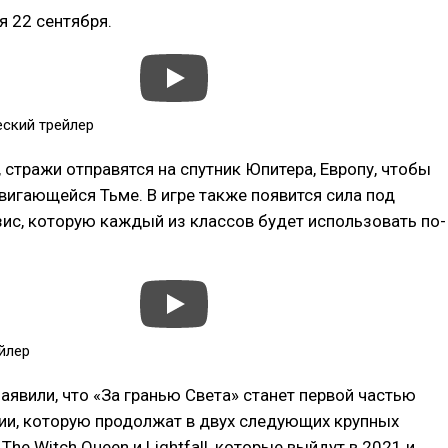
я 22 сентября.
ский трейлер
 стражи отправятся на спутник Юпитера, Европу, чтобы
вигающейся Тьме. В игре также появится сила под
ис, которую каждый из классов будет использовать по-
йлер
аявили, что «За гранью Света» станет первой частью
ии, которую продолжат в двух следующих крупных
The Witch Queen и Lightfall, которые выйдут в 2021 и