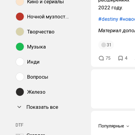
Кино и сериалы
2022 году.
Ночной музпостинг
#destiny
#ново
Материал допо
Творчество
31
Музыка
75
4
Инди
Вопросы
Железо
Показать все
DTF
Популярные