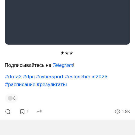
Подписывайтесь на
Telegram
!
#dota2
#dpc
#cybersport
#esloneberlin2023
#расписание
#результаты
6
1
1.8K