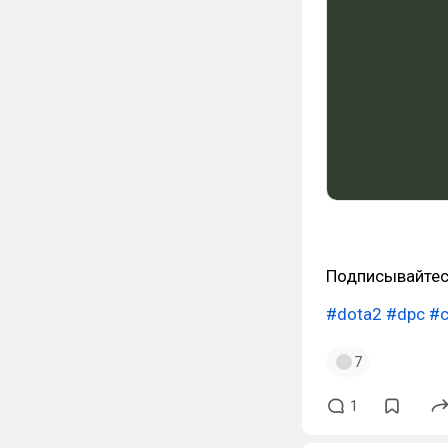
Подписывайтес
#dota2
#dpc
#c
7
1