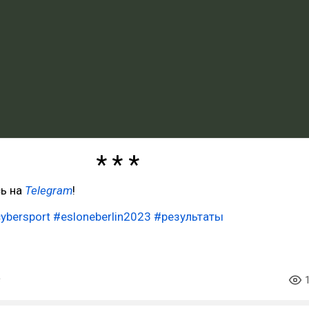
ь на
Telegram
!
ybersport
#esloneberlin2023
#результаты