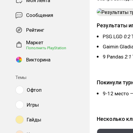
Моя лента
Сообщения
Результаты и
Рейтинг
PSG.LGD
0:2
T
Маркет
Gaimin Gladi
Пополнить PlayStation
9 Pandas
2:1
Викторина
Темы
Покинули тур
Офтоп
9-12 место 
Игры
Несколько кл
Гайды