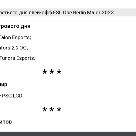
грового дня
alon Esports;
ators
2:0
OG;
Tundra Esports;
нир
— PSG.LGD;
ипов