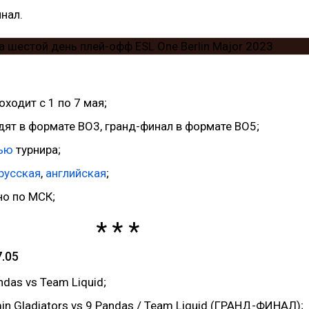
инал.
ходит с 1 по 7 мая;
дят в формате BO3, гранд-финал в формате BO5;
вью
турнира;
русская
,
английская
;
но по МСК;
.05
ndas vs Team Liquid;
in Gladiators vs 9 Pandas / Team Liquid (ГРАНД-ФИНАЛ);