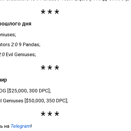
рошлого дня
eniuses;
ators
2:0
9 Pandas;
:0
Evil Geniuses;
нир
OG [$25,000, 300 DPC];
l Geniuses [$50,000, 350 DPC];
ь на
Telegram
!