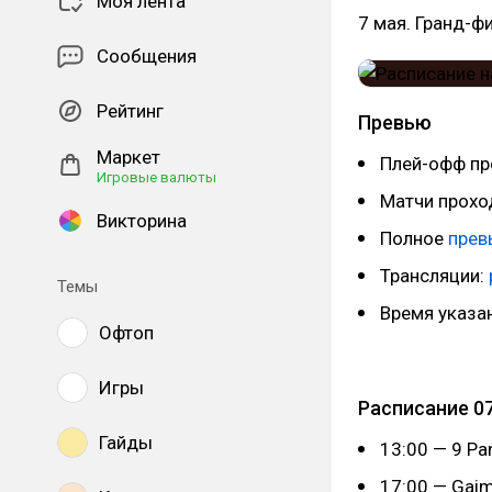
Моя лента
7 мая. Гранд-ф
Сообщения
Рейтинг
Превью
Маркет
Плей-офф про
Игровые валюты
Матчи прохо
Викторина
Полное
пре
Трансляции:
Темы
Время указа
Офтоп
Игры
Расписание 07
Гайды
13:00 — 9 Pa
17:00 — Gaim