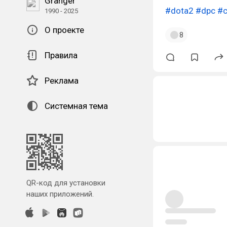
Granger
#dota2
#dpc
#c
1990 - 2025
О проекте
8
Правила
Реклама
Системная тема
QR-код для установки
наших приложений.