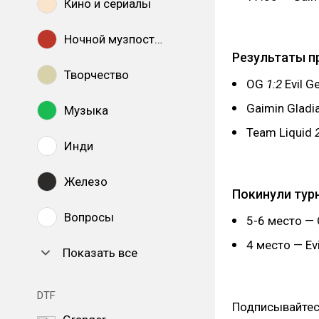
Кино и сериалы
Ночной музпостинг
Результаты п
Творчество
OG
1:2
Evil G
Gaimin Gladi
Музыка
Team Liquid
2
Инди
Железо
Покинули тур
Вопросы
5-6 место — 
4 место — Evi
Показать все
DTF
Подписывайтес