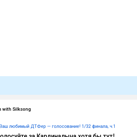
with Silksong
Ваш любимый ДТФер — голосование! 1/32 финала, ч.1
голосуйте за Кардиналыча хотя бы тут!