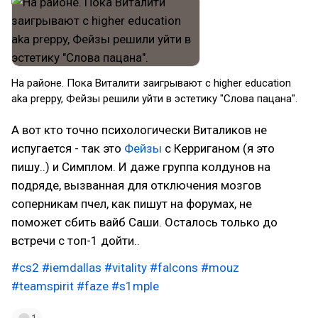
На районе. Пока Виталити заигрывают с higher education
aka preppy, Фейзы решили уйти в эстетику "Слова пацана".
А вот кто точно психологически Виталиков не
испугается - так это
Фейзы
с Керриганом (я это
пишу..) и Симплом. И даже группа колдунов на
подряде, вызванная для отключения мозгов
соперникам пчел, как пишут на форумах, не
поможет сбить вайб Саши. Осталось только до
встречи с топ-1 дойти..
#cs2
#iemdallas
#vitality
#falcons
#mouz
#teamspirit
#faze
#s1mple