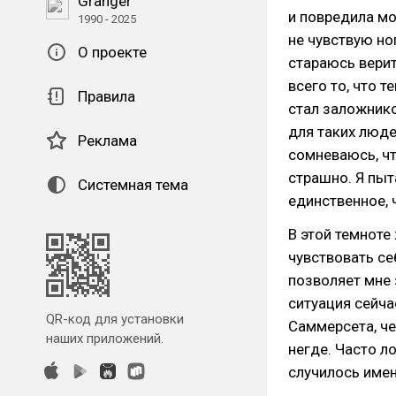
Granger
и повредила мо
1990 - 2025
не чувствую ног
О проекте
стараюсь верит
всего то, что т
Правила
стал заложнико
для таких людей
Реклама
сомневаюсь, чт
страшно. Я пыт
Системная тема
единственное, ч
В этой темноте
чувствовать се
позволяет мне 
ситуация сейча
QR-код для установки
Саммерсета, че
наших приложений.
негде. Часто л
случилось имен