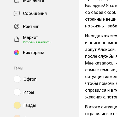
Моя лента
Беларусь! Я хо
со своей скорб
Сообщения
странные вещи,
но жизнь - заба
Рейтинг
Иногда кажется
Маркет
и поиск возмож
Игровые валюты
зовут Алексей, 
Викторина
после службы я
Мне казалось, 
Темы
самые темные д
ситуация измен
Офтоп
чтобы помочь м
справился и в 
Игры
желаниях, пото
Гайды
В итоге ситуац
отразились в н