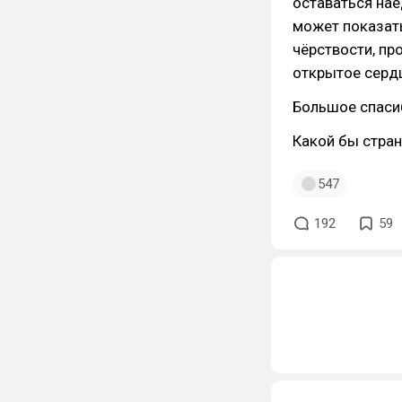
оставаться нае
может показать
чёрствости, пр
открытое серд
Большое спаси
Какой бы странн
547
192
59