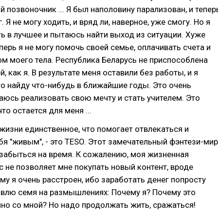
й позвоночник ... Я был наполовину парализован, и тепер
. Я не могу ходить, и вряд ли, наверное, уже смогу. Но я
ь в лучшее и пытаюсь найти выход из ситуации. Хуже
еперь я не могу помочь своей семье, оплачивать счета и
м моего тела. Республика Беларусь не приспособлена
, как я. В результате меня оставили без работы, и я
о найду что-нибудь в ближайшие годы. Это очень
аюсь реализовать свою мечту и стать учителем. Это
то остается для меня ...
 жизни единственное, что помогает отвлекаться и
бя "живым", - это TESO. Этот замечательный фэнтези-мир
забыться на время. К сожалению, моя жизненная
с не позволяет мне покупать новый контент, вроде
му я очень расстроен, ибо заработать денег попросту
овлю семя на размышлениях: Почему я? Почему это
но со мной? Но надо продолжать жить, сражаться!