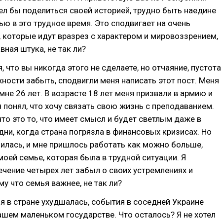
тел бы поделиться своей историей, трудно быть наедине
ью в это трудное время. Это сподвигает на очень
 которые идут вразрез с характером и мировоззрением,
вная штука, не так ли?
, что вы никогда этого не сделаете, но отчаяние, пустота
ности забыть, сподвигли меня написать этот пост. Меня
мне 26 лет. В возрасте 18 лет меня призвали в армию и
 понял, что хочу связать свою жизнь с преподаванием.
что это то, что имеет смысл и будет светлым даже в
ни, когда страна погрязла в финансовых кризисах. Но
илась, и мне пришлось работать как можно больше,
оей семье, которая была в трудной ситуации. Я
течение четырех лет забыл о своих устремлениях и
му что семья важнее, не так ли?
ия в стране ухудшалась, события в соседней Украине
ашем маленьком государстве. Что осталось? Я не хотел