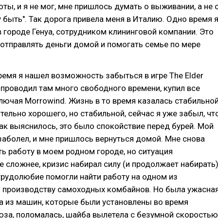
оты, и я не мог, мне пришлось думать о выживании, а не 
чу быть". Так дорога привела меня в Италию. Одно время 
в городе Генуа, сотрудником клининговой компании. Это
отправлять деньги домой и помогать семье по мере
ремя я нашел возможность забыться в игре The Elder
 я проводил там много свободного времени, купил все
лючая Morrowind. Жизнь в то время казалась стабильной
тельно хорошего, но стабильной, сейчас я уже забыл, чт
 как выяснилось, это было спокойствие перед бурей. Мой
заболел, и мне пришлось вернуться домой. Мне снова
ь работу в моем родном городе, но ситуация
е сложнее, кризис набирал силу (и продолжает набирать)
трудолюбие помогли найти работу на одном из
о производству самоходных комбайнов. Но была ужасна
дна из машин, которые были установлены во время
юза, поломалась, шайба вылетела с безумной скоростью