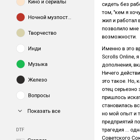
Кино и сериалы
сидеть без раб
том, "кем я хо
Ночной музпостинг
жил и работал 
позволило мне 
Творчество
возможности.
Инди
Именно в это в
Scrolls Online,
Музыка
дополнения, вк
Ничего действи
Железо
это такое. Но,
отец серьезно 
Вопросы
пришлось искат
становилась вс
Показать все
но мой опыт и 
предприятий п
трагедия ... о
DTF
Советского Со