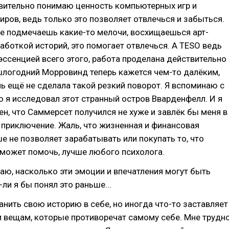
твительно понимаю ценность компьютерных игр и
ров, ведь только это позволяет отвлечься и забыться.
е подмечаешь какие-то мелочи, восхищаешься арт-
аботкой историй, это помогает отвлечься. А TESO ведь
эссенцией всего этого, работа проделана действительно
шлогодний Морровинд теперь кажется чем-то далёким,
ь ещё не сделала такой резкий поворот. Я вспоминаю с
 я исследовал этот странный остров Вварденфелл. И я
ен, что Саммерсет получился не хуже и завлёк бы меня в
приключение. Жаль, что жизненная и финансовая
е не позволяет зарабатывать или покупать то, что
может помочь, лучше любого психолога.
аю, насколько эти эмоции и впечатления могут быть
ли я бы понял это раньше...
анить свою историю в себе, но иногда что-то заставляет
м вещам, которые противоречат самому себе. Мне трудн