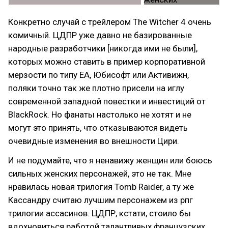
Конкретно случай с трейлером The Witcher 4 очень
комичный. ЦДПР уже давно не базированные
народные разработчики [никогда ими не были],
которых можно ставить в пример корпоративной
мерзости по типу ЕА, Юбисофт или Активижн,
поляки точно так же плотно присели на иглу
современной западной повестки и инвестиций от
BlackRock. Но фанаты настолько не хотят и не
могут это принять, что отказываются видеть
очевидные изменения во внешности Цири.
И не подумайте, что я ненавижу женщин или боюсь
сильных женских персонажей, это не так. Мне
нравилась новая трилогия Tomb Raider, а ту же
Кассандру считаю лучшим персонажем из рпг
трилогии ассасинов. ЦДПР, кстати, стоило бы
вдохновиться работой талантливых французских