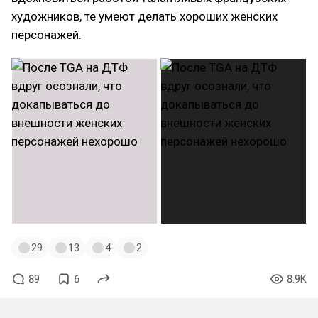
художников, те умеют делать хороших женских
персонажей.
29
13
4
2
89
6
8.9K