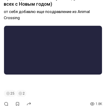
всех с Новым годом)
от себя добавлю еще поздравление из Animal
Crossing
#сновымгодом
#новыйгод
#поздравления
25
2
1.8K