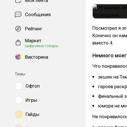
Моя лента
Сообщения
Посмотрел я эт
Рейтинг
Конечно он намн
Маркет
вместо 4.
Цифровые товары
Немного моег
Викторина
Что понравилос
Темы
экшен на Тем
Офтоп
героев раск
финальный э
Игры
юмора не мно
Гайды
Не понравилось