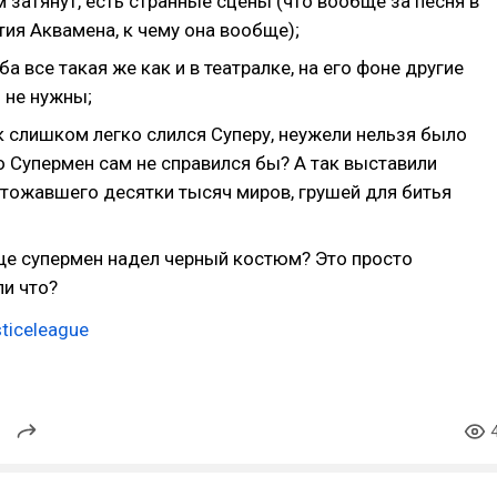
 затянут, есть странные сцены (что вообще за песня в
ия Аквамена, к чему она вообще);
а все такая же как и в театралке, на его фоне другие
 не нужны;
к слишком легко слился Суперу, неужели нельзя было
о Супермен сам не справился бы? А так выставили
чтожавшего десятки тысяч миров, грушей для битья
ще супермен надел черный костюм? Это просто
ли что?
ticeleague