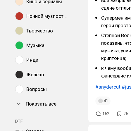
все же фильм
Кино и сериалы
сцене отплыт
Ночной музпостинг
Супермен имб
герои просто
Творчество
Степной Вол
показань, чт
Музыка
мужика, уни
криптонца;
Инди
к чему вооб
Железо
фансервис и
#snydercut
#jus
Вопросы
41
Показать все
152
25
DTF