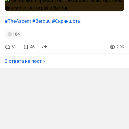
#TheAscent
#Berduu
#Скриншоты
104
61
46
2.9K
2 ответа на пост