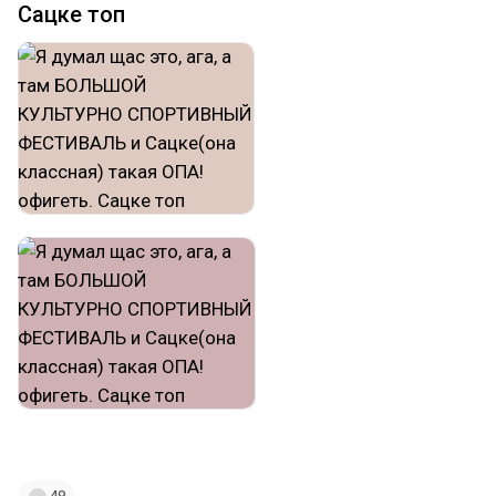
Сацке топ
#аниме
#арт
#killlakill
#сацке