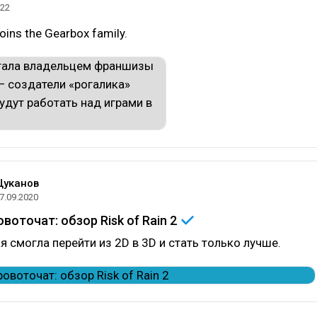
022
joins the Gearbox family.
Цуканов
7.09.2020
воточат: обзор Risk of Rain
2
я смогла перейти из 2D в 3D и стать только лучше.