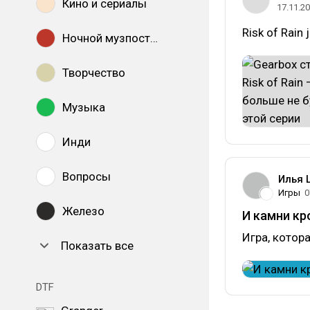
Кино и сериалы
17.11.2
Risk of Rain 
Ночной музпостинг
Творчество
Музыка
Инди
Вопросы
Илья 
Игры
0
Железо
И камни кро
Игра, котора
Показать все
DTF