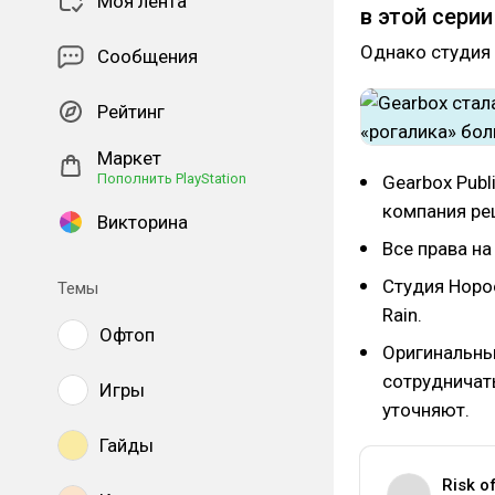
Моя лента
в этой
сери
Однако студия 
Сообщения
Рейтинг
Маркет
Пополнить PlayStation
Gearbox Publ
компания ре
Викторина
Все права на
Студия Hopoo
Темы
Rain.
Офтоп
Оригинальны
сотрудничать
Игры
уточняют.
Гайды
Risk o