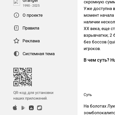
Granger
скромную сумму
1990 - 2025
Уже доступна в
О проекте
момент начала 
наличии нескол
Правила
ХХ века, еще с
взрывчатки; 2 
Реклама
без боссов (qu
игроков.
Системная тема
В чем суть? Hu
QR-код для установки
Суть
наших приложений.
На болотах Луи
зомбопокалипси