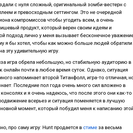
оздали с нуля сложный, оригинальный зомби-вестерн с
плеем и превосходным сеттингом. Это не очередной
иона компромиссов чтобы угодить всем, а очень
нишевый продукт, который верен своим идеям и
ой подход лично у меня вызывает бесконечное уважени
ому я бы хотел, чтобы как можно больше людей обратили
на эту удивительную игру.
за игра обрела небольшую, но стабильную аудиторию в
к онлайн почти в любое время суток. Однако, ситуация
много напоминает второй Титанфолл, игра-то отличная, н
 знает. Последние пол года очень много сил вложено в
 консолях и я очень надеюсь, что после этого они как-то
родвижение всерьез и ситуация поменяется в лучшую
сновной момент, который побудил меня к написанию это
но, про саму игру: Hunt продается в
стиме
за весьма