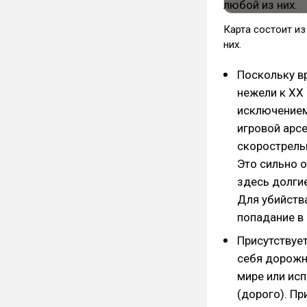
​Карта состоит и
них.
Поскольку в
нежели к ХХ 
исключением
игровой арсе
скорострель
Это сильно о
здесь долгие
Для убийства
попадание в 
Присутствует
себя дорожн
мире или ис
(дорого). П