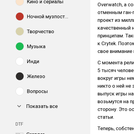
Кино и сериалы
Overwatch, а с
отменным ган-
Ночной музпостинг
проект из милл
качественный 
Творчество
принципам. Так
к Crytek. Поэт
Музыка
свое внимание 
Инди
С момента рели
5 тысяч челове
Железо
вокруг игры не
никто о ней не
Вопросы
выпуск игры на
возьмутся на п
Показать все
сторону. Это о
статьи.
DTF
Теперь, собстен