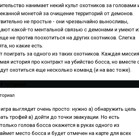
ительство нанимает некий культ охотников за головами 
еканной монетой за очищение территорий от демонов.
вительно не простые - они чрезвычайно выносливы,
дают какой-то ментальной связью с демонами и умеют и
 еще не против поохотиться на других охотников. Слегка
та, но какие есть.
т поиграть за одного из таких охотников. Каждая мисси
имая история про контракт на убийство босса, но вместе 
удут охотиться еще несколько команд (и на вас тоже).
уториал
 игра выглядит очень просто: нужно a) обнаружить цель
рать трофей в) дойти до точки эвакуации. Но есть
 только голова босса окажется в руках одного из
займет место босса и будет отмечен на карте для всех