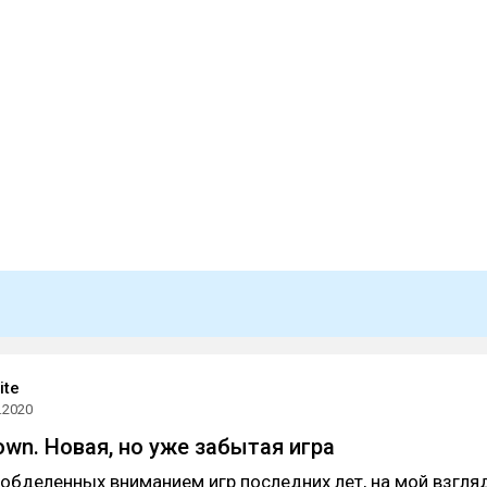
ite
.2020
own. Новая, но уже забытая игра
обделенных вниманием игр последних лет, на мой взгля