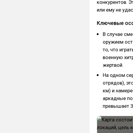
конкурентов. Э
или ему не уда
Ключевые осо
В случае сме
оружием ост
то, что игра
военную хитр
жертвой.
На одном се
отрядов), эт
км) и намер
аркадные по
превышает 3