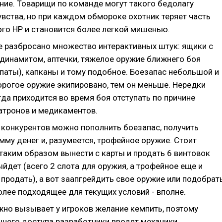
ние. Товарищи по команде могут такого бедолагу
увства, но при каждом обмороке охотник теряет часть
го HP и становится более легкой мишенью.
те разбросано множество интерактивных штук: ящики с
 динамитом, аптечки, тяжелое оружие ближнего боя
паты), капканы и тому подобное. Боезапас небольшой и
орогое оружие экипировано, тем он меньше. Нередки
гда приходится во время боя отступать по причине
патронов и медикаментов.
х конкурентов можно пополнить боезапас, получить
му денег и, разумеется, трофейное оружие. Стоит
 таким образом вынести с карты и продать 6 винтовок
йдет (всего 2 слота для оружия, а трофейное еще и
продать), а вот заапгрейдить свое оружие или подобрат
олее подходящее для текущих условий - вполне.
жно вызывает у игроков желание кемпить, поэтому
ннего доступа разработчики вводят механики,