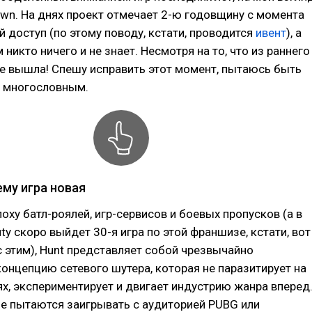
wn. На днях проект отмечает 2-ю годовщину с момента
й доступ (по этому поводу, кстати, проводится
ивент
), а
 никто ничего и не знает. Несмотря на то, что из раннего
е вышла! Спешу исправить этот момент, пытаюсь быть
 многословным.
ему игра новая
поху батл-роялей, игр-сервисов и боевых пропусков (а в
uty скоро выйдет 30-я игра по этой франшизе, кстати, вот
с этим), Hunt представляет собой чрезвычайно
онцепцию сетевого шутера, которая не паразитирует на
х, экспериментирует и двигает индустрию жанра вперед
е пытаются заигрывать с аудиторией PUBG или