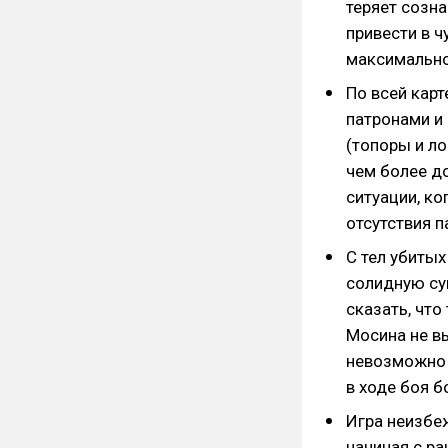
теряет созна
привести в ч
максимально
По всей кар
патронами и
(топоры и ло
чем более д
ситуации, ко
отсутствия 
С тел убиты
солидную сум
сказать, что
Мосина не вы
невозможно 
в ходе боя б
Игра неизбе
начиная с ра