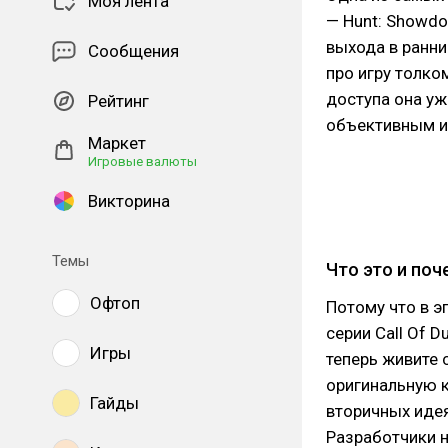
Моя лента
— Hunt: Showdo
выхода в ранни
Сообщения
про игру толком
доступа она уж
Рейтинг
объективным и
Маркет
Игровые валюты
Викторина
Темы
Что это и поч
Офтоп
Потому что в э
серии Call Of D
Игры
теперь живите 
оригинальную к
Гайды
вторичных идея
Разработчики н