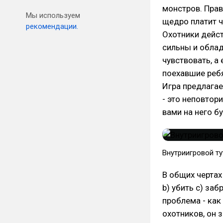
монстров. Прав
Мы используем
щедро платит ч
рекомендации.
Охотники дейст
сильны и обла
чувствовать, а
поехавшие ребя
Игра предлагае
- это неповтор
вами на него б
Внутриигровой т
В общих чертах
b) убить c) заб
проблема - как
охотников, он 