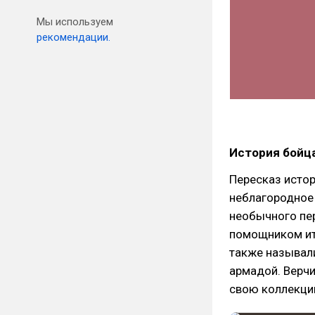
Мы используем
рекомендации.
История бойца
Пересказ истор
неблагородное 
необычного пер
помощником ита
также называли
армадой. Верчи
свою коллекци