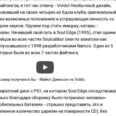
айтингов, я тот час отвечу - Voldo! Необычный дизайн,
акавший на своих четырёх из бдсм клуба, оригинальны
всех возможных положениях и устрашающая личность со
ом звуков. Оружие под стать имиджу, катары -
алы. Начавший свой путь в Soul Edge (1995), стал одним
цов во всех частях Soulсalibur (или по азиатски как
выпускавшихся с 1998 разработчиками Namco. Один из 5
торые были во всех 7 частях файтинга.
совер получился бы - Майкл Джексон vs Voldo.
иратский диск с PS1, на котором Soul Edge соседствова
олько благодаря сборнику было потрачено человеко-
обительных баталиях - страшно представить, это и
ленное количество царапин на поверхности CD), без