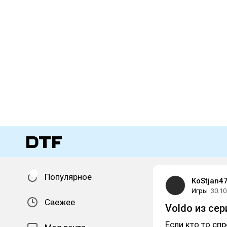
Популярное
KoStjan4
Игры
30.10
Свежее
Voldo из сери
Если кто то сп