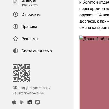
Granger
и богатой отде
1990 - 2025
перегородчатая
О проекте
оружия - 14 ве
доспехи, к при
Правила
смена катаров 
Реклама
Системная тема
QR-код для установки
наших приложений.