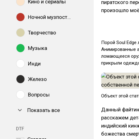
Кино и сериалы
пиратского пер
произошло моё
Ночной музпостинг
Творчество
Порой Soul Edge 
Музыка
Анимированные а
ломающееся оруж
прикрыли одеждо
Инди
Железо
Вопросы
Объект этой стат
Данный файтинг
Показать все
расскажем дета
индийский кинж
DTF
божества смерт