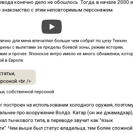
евода конечно дело не обошлось. Тогда, в начале 2000 и
 знакомство с этим неповторимым персонажем.
лично для меня впечатлял больше чем собрат по цеху Теккен.
рены с вылетами за пределы боевой зоны, режим истории,
ие и прочее. Японское интро имело не много обнажёнки, кото
й в Европе.
ьи, собственной персоной.
 построен на использовании холодного оружия, поэтом
льнее про вооружение Волдо. Катар (он же джамадхар)
ал тычкового типа, в переводе звучит как "язык
и". Чем выше был статус владельца, тем более сложной