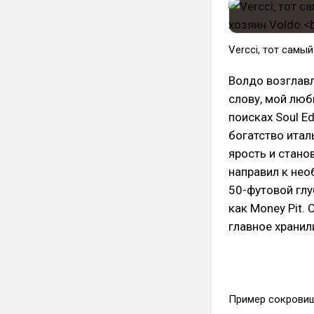
Vercci, тот самый
Волдо возглавл
слову, мой люб
поисках Soul E
богатство итал
ярость и стано
направил к нео
50-футовой глу
как Money Pit.
главное хранили
Пример сокровищ