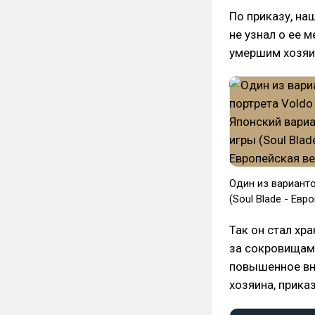
По приказу, на
не узнал о ее 
умершим хозяи
Один из варианто
(Soul Blade - Евр
Так он стал хра
за сокровищами
повышенное вн
хозяина, прика