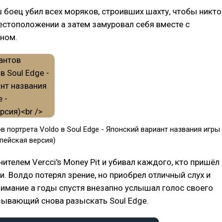
ш боец убил всех моряков, строивших шахту, чтобы никто
местоположении а затем замуровал себя вместе с
ном.
в портрета Voldo в Soul Edge - Японcкий вариант названия игры
опейская версия)
нителем Vercci's Money Pit и убивал каждого, кто пришёл
. Волдо потерял зрение, но приобрел отличный слух и
имание а годы спустя внезапно услышал голос своего
зывающий снова разыскать Soul Edge.