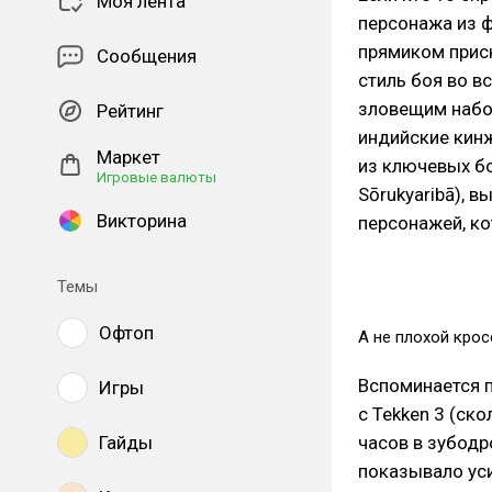
Моя лента
персонажа из ф
прямиком приск
Сообщения
стиль боя во 
зловещим набор
Рейтинг
индийские кинж
Маркет
из ключевых бой
Игровые валюты
Sōrukyaribā), 
Викторина
персонажей, ко
Темы
Офтоп
А не плохой крос
Вспоминается п
Игры
с Tekken 3 (ск
Гайды
часов в зубодр
показывало уси