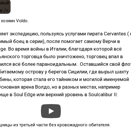
 хозяин Voldo.
яет экспедицию, пользуясь услугами пирата Сervantes ( 
имый боец в серии), после помогает самому Верчи в
dge. Во время войны в Италии, благодаря которой всё
ьянского торговца было уничтожено, торговец впал в
вился всё более параноидальным.. Оставшийся свой фло
битаемому острову у берегов Сицилии, где вырыл шахту
бины, которая стала его тайником и могилой именуемой
 Основная арена Волдо, но в разных местах, например
ще в Soul Edge или верхний уровень в Soulcalibur II.
ницы из третьей части без кровожадного обитателя.