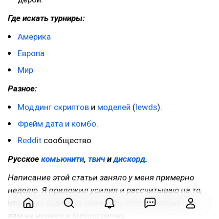
Где искать турниры:
Америка
Европа
Мир
Разное:
Моддинг
скриптов
и
моделей
(
lewds
).
Фрейм дата и комбо
.
Reddit
сообщество.
Русское
комьюнити
,
твич
и
дискорд
.
Написание этой статьи заняло у меня примерно
неделю. Я приложил усилия и рассчитываю на то,
что вы не будете ее минусить, просто потому что
вам не нравятся fighting games.