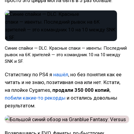
просто это цифра могла быть в 5 раз больше.
Синие спайки — DLC. Красные спаки — ивенты. Последний
рывок на 6К зрителей — это командник 10 на 10 между
SNK и SF.
Статистику по PS4 я
нашёл
, но без понятия как ее
читать и не знаю, позитивная она или нет. Кстати,
на плойке Cygames,
продали 350 000 копий
,
побили какие-то рекорды
и остались довольны
результатом.
Возвращаясь к EVO, фанаты, по-быстрому