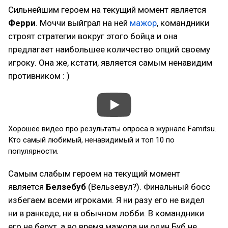
Сильнейшим героем на текущий момент является
Ферри
. Моччи выйграл на ней
мажор
, командники
строят стратегии вокруг этого бойца и она
предлагает наибольшее количество опций своему
игроку. Она же, кстати, является самым ненавидим
противником : )
Хорошее видео про результаты опроса в журнале Famitsu.
Кто самый любимый, ненавидимый и топ 10 по
популярности.
Самым слабым героем на текущий момент
является
Белзебуб
(Вельзевул?). Финальный босс
избегаем всеми игроками. Я ни разу его не видел
ни в ранкеде, ни в обычном лобби. В командники
его не берут, а во время мажора ни один Буб не