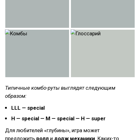
Типичные комбо-руты выглядят следующим
образом:
LLL — special
H — special — M — special — H — super
Для любителей «глубины», игра может
предложить
ролл
и
додж механики
. Каких-то