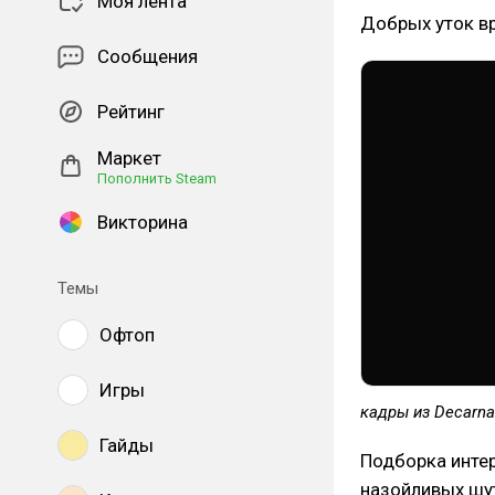
Моя лента
Добрых уток в
Сообщения
Рейтинг
Маркет
Пополнить Steam
Викторина
Темы
Офтоп
Игры
кадры из Decarna
Гайды
Подборка интер
назойливых шуто