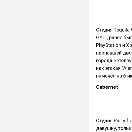
Студия Tequila
GYLT, ранее бы
PlayStation и 
пропавшей дво
города Бетелву
как этакая "Ala
намечен на 6 и
Cabernet
Студия Party fo
девушку, толь