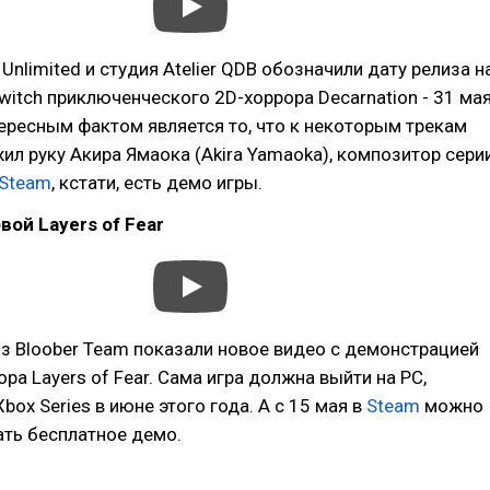
Unlimited и студия Atelier QDB обозначили дату релиза н
Switch приключенческого 2D-хоррора Decarnation - 31 ма
тересным фактом является то, что к некоторым трекам
ил руку Акира Ямаока (Akira Yamaoka), композитор сери
Steam
, кстати, есть демо игры.
вой Layers of Fear
з Bloober Team показали новое видео с демонстрацией
ра Layers of Fear. Сама игра должна выйти на PC,
 Xbox Series в июне этого года. А с 15 мая в
Steam
можно
ать бесплатное демо.