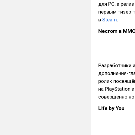
для PC, а рели
первым тизер-
в
Steam
.
Necrom в MMOR
Разработчики и
дополнения-гла
ролик посвящён
на PlayStation
совершенно но
Life by You