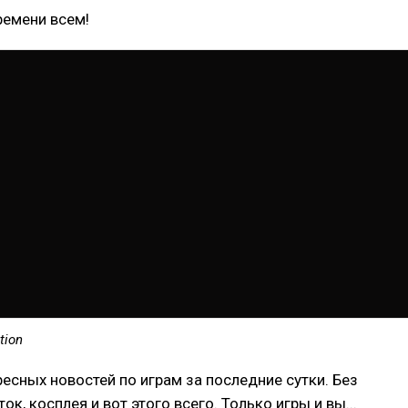
ремени всем!
tion
есных новостей по играм за последние сутки. Без
к, косплея и вот этого всего. Только игры и вы...