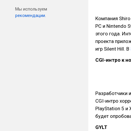
Мы используем
рекомендации.
Компания Shiro 
PC и Nintendo 
этого года. Ин
проекта прилож
игр Silent Hill. В
CGI-интро к но
Разработчики и
CGI-интро хорро
PlayStation 5 и
будет опробов
GYLT