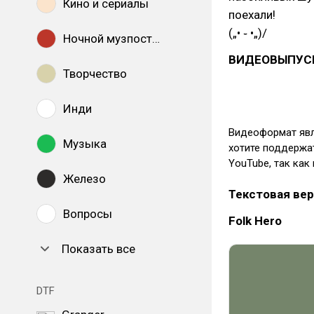
Кино и сериалы
поехали!
(„• ֊ •„)/
Ночной музпостинг
ВИДЕОВЫПУС
Творчество
Инди
Видеоформат явля
Музыка
хотите поддержат
YouTube, так как
Железо
Текстовая вер
Вопросы
Folk Hero
Показать все
DTF