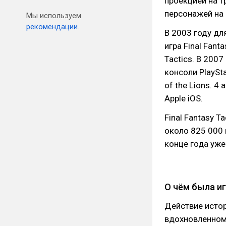
проекцией на т
персонажей на 
Мы используем
рекомендации.
В 2003 году д
игра Final Fant
Tactics. В 200
консоли PlaySta
of the Lions. 4
Apple iOS.
Final Fantasy 
около 825 000 
конце года уже
О чём была и
Действие истор
вдохновленном