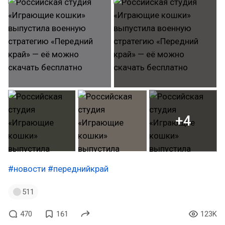
+4
#новости
#переднийкрай
511
470
161
123K