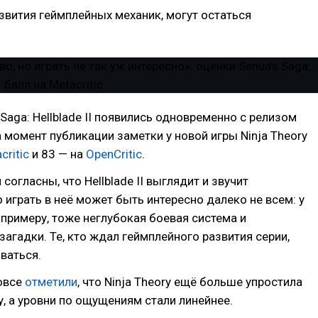
азвития геймплейных механик, могут остаться
 Saga: Hellblade II появились одновременно с релизом
а момент публикации заметки у новой игры Ninja Theory
critic
и 83 — на
OpenCritic
.
согласны, что Hellblade II выглядит и звучит
 играть в неё может быть интересно далеко не всем: у
к примеру, тоже неглубокая боевая система и
агадки. Те, кто ждал геймплейного развития серии,
ваться.
вовсе
отметили
, что Ninja Theory ещё больше упростила
, а уровни по ощущениям стали линейнее.