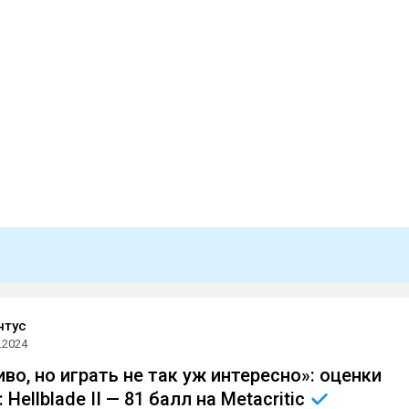
нтус
.2024
во, но играть не так уж интересно»: оценки
 Hellblade II — 81 балл на
Metacritic