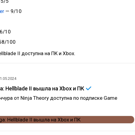
 5/5
er
— 9/10
6/10
58/100
llblade II доступна на ПК и Xbox.
1.05.2024
a: Hellblade II вышла на Xbox и
ПК
чура от Ninja Theory доступна по подписке Game