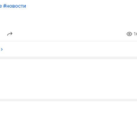
e
#новости
1