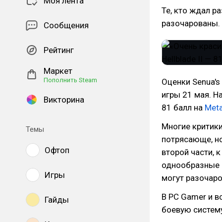
Моя лента
Те, кто ждал р
разочарованы.
Сообщения
Рейтинг
Маркет
Пополнить Steam
Оценки Senua's
игры 21 мая. Н
Викторина
81 балл на
Meta
Многие критики 
Темы
потрясающе, но
Офтоп
второй части, 
однообразные з
Игры
могут разочаро
В PC Gamer и 
Гайды
боевую систему