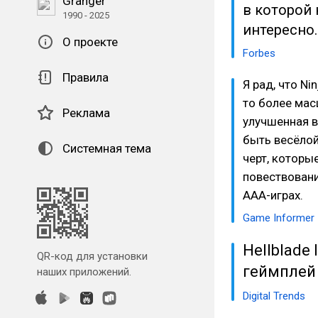
Granger
в которой 
1990 - 2025
интересно.
О проекте
Forbes
Правила
Я рад, что N
то более мас
Реклама
улучшенная в
быть весёлой
Системная тема
черт, которы
повествовани
AAA-играх.
Game Informer
Hellblade
QR-код для установки
геймплей 
наших приложений.
Digital Trends