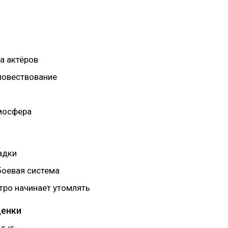
а актёров
повествование
мосфера
адки
боевая система
тро начинает утомлять
ценки