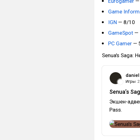
Eurogamer
—
Game Inform
IGN
— 8/10
GameSpot
— 
PC Gamer
— 
Senua's Saga: He
daniel
Игры
2
Senua’s Sag
Экшен-адвен
Pass.