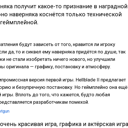
няка получит какое-то признание в наградной
оно наверняка коснётся только технической
е геймплейной.
атления будут зависеть от того, нравится ли игроку
сли да, то и сиквел ему наверняка придётся по душе, так
ки не стали изобретать ничего нового, но улучшили
ы оригинала — графику, постановку и атмосферу.
промиссная версия первой игры. Hellblade II предлагает
рию и безупречную постановку. Но геймплейно она ещё
 игры. Вплоть до того, что кажется, будто любая
редставляется разработчикам помехой.
otgun
I очень красивая игра, графика и актёрская игр