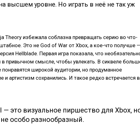
на высшем уровне. Но играть в неё не так уж
inja Theory избежала соблазна превращать серию во что-
штабное. Это не God of War от Xbox, а кое-что получше 
ерсия Hellblade. Первая игра показала, что необязательн
 в привычном смысле, чтобы увлекать. В сиквеле больш
е понравятся широкой аудитории, но продуманное
е и артистизм сохранились. И такое редко встречается в
 II — это визуальное пиршество для Xbox, н
не особо разнообразный.