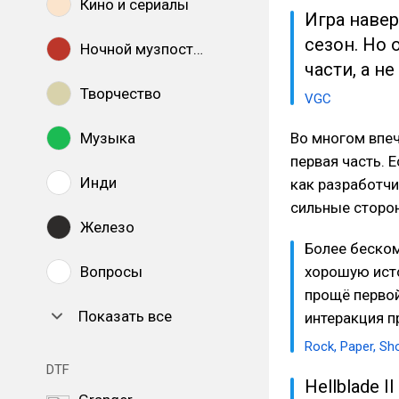
Кино и сериалы
Игра навер
сезон. Но 
Ночной музпостинг
части, а н
Творчество
VGC
Музыка
Во многом впеч
первая часть. Е
Инди
как разработчи
сильные сторон
Железо
Более беском
Вопросы
хорошую исто
прощё первой
Показать все
интеракция п
Rock, Paper, Sh
DTF
Hellblade I