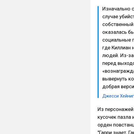
Изначально с
случае убийс
собственный 
оказалась бы
социальные 
где Киллиан 
людей. Из-за
перед выход
«вознагражда
вывернуть ко
добрая верси
Джесси Хейниг
Из персонажей
кусочек пазла 
орден повстанц
"Гарри знает, Г