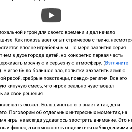
 эпохальной игрой для своего времени и дал начало
шизе. Как показывает опыт стримеров с твича, несмотр
 остается вполне играбельным. По мере развития серия
тчем в духе города детей, но конкретно первая часть
ерживать мрачную и серьезную атмосферу. (
Взгляните
). В игре было большое зло, попытка захватить землю
ой расой, храбрые повстанцы, псевдо-религия. Все это
ую кипучую смесь, что игрок реально чувствовал
ь за свои решения.
сказывать сюжет. Большинство его знает и так, да и
него. Поговорим об отдельных интересных моментах, на
мя игры не всегда удавалось заострить внимание. Это н
тов и фишек, а возможность поделиться наблюдениями и