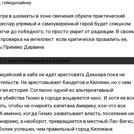
, геймдизайнер.
игра в шахматы в зоне свечения обрела практический
ересчур упрямый и самоуверенный герой будет слишком
атчи до победного, то просто умрет от радиации. В свое
 проверка на интеллект: если критически провалить ее,
ь Премию Дарвина.
ицейский в хабе не идёт арестовать Деккера пока не
тельств. Не арестовывает бандитов и Киллиан, но с ним
гая история. Согласно одной из альтернативный
е убийства Гизмо в городе воцаряется хаос. И хотя её вс
ть, чтобы не очернять капитана Америку, кое-что все
 А именно, когда Гизмо захватывает власть, поселение не
анархию, а наоборот, превращается в местный Лас-Вегас,
олее успешен, чем правильный город Киллиана.