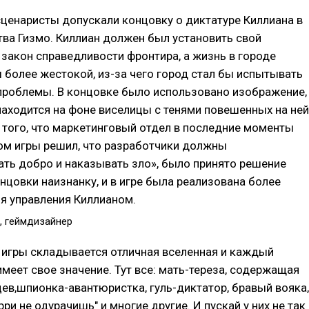
ценаристы допускали концовку о диктатуре Киллиана в
тва Гизмо. Киллиан должен был установить свой
закон справедливости фронтира, а жизнь в городе
 более жестокой, из-за чего город стал бы испытывать
проблемы. В концовке было использовано изображение,
находится на фоне виселицы с тенями повешенных на ней
 того, что маркетинговый отдел в последние моменты
ом игры решил, что разработчики должны
ть добро и наказывать зло», было принято решение
нцовки наизнанку, и в игре была реализована более
я управления Киллианом.
, геймдизайнер
 игры складывается отличная вселенная и каждый
имеет свое значение. Тут все: мать-тереза, содержащая
ев,шпионка-авантюристка, гуль-диктатор, бравый вояка,
арри не одурачишь" и многие другие. И пускай у них не так