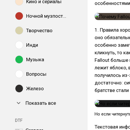
Кино и сериалы
особенностями,
Ночной музпостинг
1. Правила хоро
Творчество
оно обязательн
Инди
особенно замет
кликнуть, то к
Музыка
Fallout больше
лежит яблоко, 
Вопросы
получилось из-
достаточно: си
Железо
братстве стали
Показать все
Но если читернут
DTF
Текстовая инфо