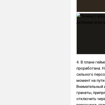
4. В плане гей
проработана. Н
сильного персо
момент на пути
Внимательный и
гранаты, припр
отключить чере
персонажа, ста