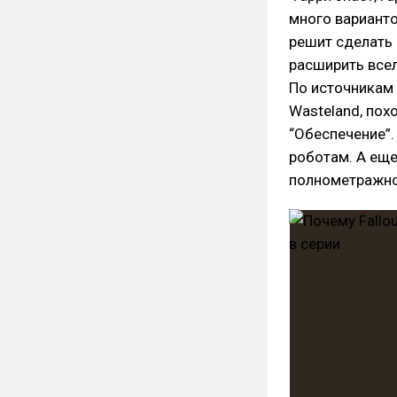
много варианто
решит сделать 
расширить всел
По источникам
Wasteland, пох
“Обеспечение”
роботам. А еще
полнометражно