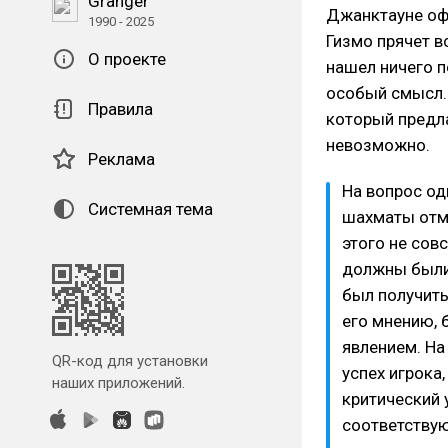
Granger
Джанктауне оф
1990 - 2025
Гизмо прячет в
О проекте
нашел ничего п
особый смысл. 
Правила
который предла
невозможно.
Реклама
На вопрос од
Системная тема
шахматы отме
этого не сов
должны были
был получить
его мнению,
явлением. На
QR-код для установки
успех игрока
наших приложений.
критический 
соответству