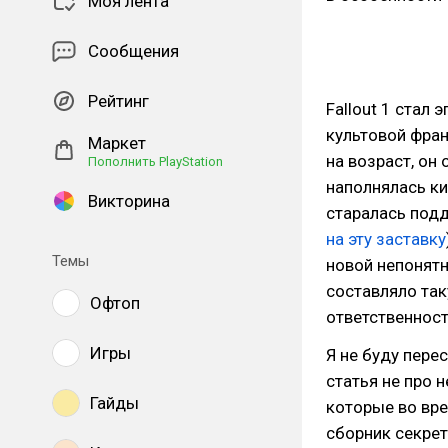
Моя лента
Сообщения
Рейтинг
Fallout 1 стал
культовой фран
Маркет
на возраст, он
Пополнить PlayStation
наполнялась ки
Викторина
старалась подд
на эту заставку
Темы
новой непонятн
составляло так
Офтоп
ответственност
Игры
Я не буду пере
статья не про 
Гайды
которые во вре
сборник секре