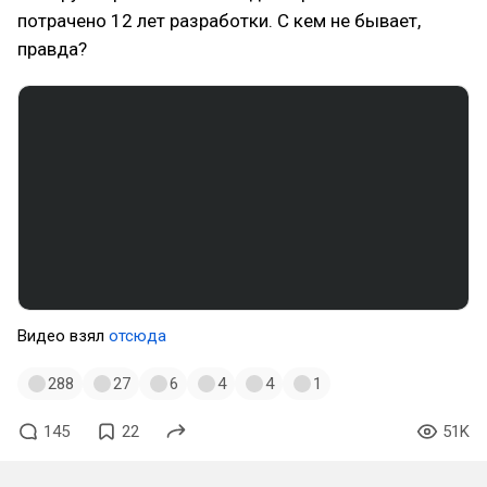
потрачено 12 лет разработки. С кем не бывает,
правда?
Видео взял
отсюда
288
27
6
4
4
1
145
22
51K