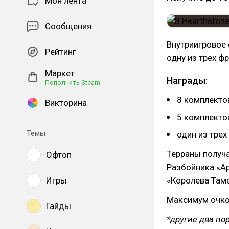
Моя лента
Сообщения
Внутриигровое 
Рейтинг
одну из трех ф
Маркет
Награды:
Пополнить Steam
8 комплекто
Викторина
5 комплектов
Темы
один из трех
Терраны получа
Офтоп
Разбойника «Ар
Игры
«Королева Тамс
Максимум очков
Гайды
*другие два по