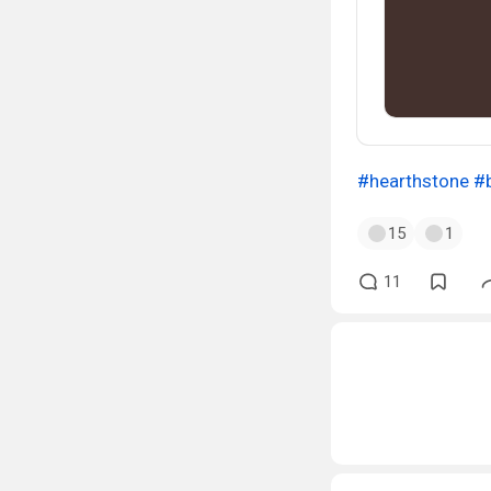
#hearthstone
#b
15
1
11