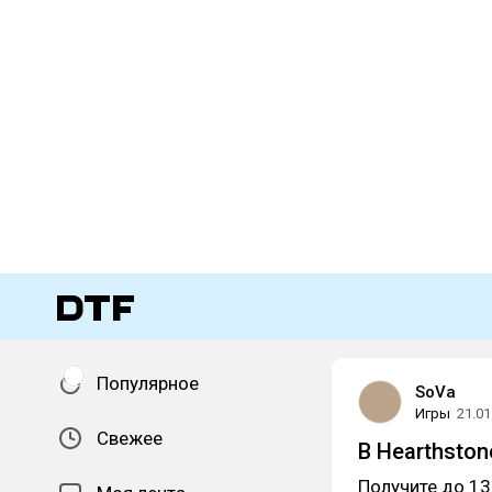
Популярное
SoVa
Игры
21.01
Свежее
В Hearthsto
Получите до 13 