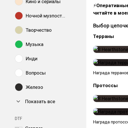
Кино и сериалы
⚡
Оперативные
читайте в мо
Ночной музпостинг
Выбор цепочк
Творчество
Терраны
Музыка
Инди
Вопросы
Награда террано
Протоссы
Железо
Показать все
DTF
Награда протосс