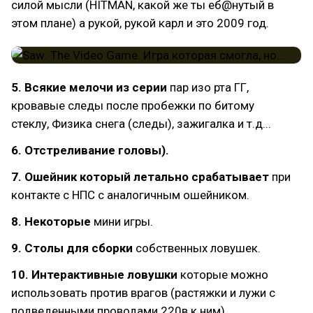
силой мысли (HITMAN, какой же ты еб@нутый в
этом плане) а рукой, рукой карл и это 2009 год.
5. Всякие мелочи из серии
пар изо рта ГГ,
кровавые следы после пробежки по битому
стеклу, Физика снега (следы), зажигалка и т.д...
6. Отстреливание головы).
7. Ошейник который летально срабатывает
при
контакте с НПС с аналогичным ошейником.
8. Некоторые
мини игры.
9. Столы для сборки
собственных ловушек.
10. Интерактивные ловушки
которые можно
использовать против врагов (растяжки и лужи с
подведенными проводами 220в к ним).