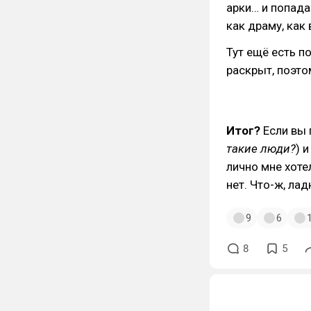
арки… и попада
как драму, как
Тут ещё есть по
раскрыт, поэтом
Итог?
Если вы 
такие люди?
) 
лично мне хотел
нет. Что-ж, лад
9
6
8
5