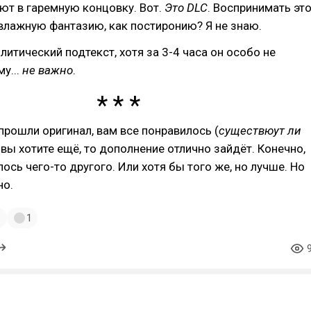
ют в гаремную концовку. Вот.
Это DLC
. Воспринимать эт
 влажную фантазию, как постиронию? Я не знаю.
литический подтекст, хотя за 3-4 часа он особо не
у...
не важно
.
прошли оригинал, вам все понравилось (
существюут ли
и вы хотите ещё, то дополнение отлично зайдёт. Конечно,
ось чего-то другого. Или хотя бы того же, но лучше. Но
но.
1
1