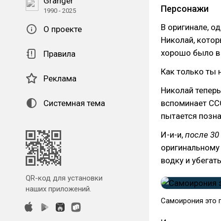
Granger
Персонажи
1990 - 2025
В оригинале, о
О проекте
Николай, котор
хорошо было в
Правила
Как только ты 
Реклама
Николай теперь
вспоминает ССС
Системная тема
пытается позна
И-и-и,
после 30
оригинальному 
водку и убегат
QR-код для установки
наших приложений.
Самоирония это 