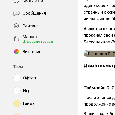
Моя лента
одинаковых пр
странный сюжет
Сообщения
числа вышло D
Рейтинг
Является ли эт
прокачал свои 
Маркет
Бесконечное Л
Цифровые товары
Викторина
Давайте смот
Темы
Офтоп
Таймлайн DLC
Игры
После анонса д
Гайды
продолжение и
В оригинале, б