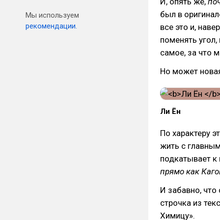
И, опять же,
по
был в оригинал
Мы используем
рекомендации.
все это и, нав
поменять угол,
самое, за что 
Но может нова
Ли Ён
По характеру э
жить с главным
подкатывает к 
прямо как Каг
И забавно, что
строчка из тек
Химицу».