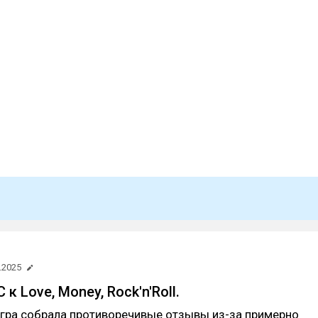
.2025
к Love, Money, Rock'n'Roll.
игра собрала противоречивые отзывы из-за примерно