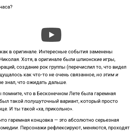
 часа?
т как в оригинале. Интересные события заменены
иколая. Хотя, в оригинале были шпионские игры,
раций, создание рок группы (перечислил то, что видел
ощущалось как что-то не очень связанное,
но этим и
 не знал, что ожидать дальше.
ы помните, что в Бесконечном Лете была гаремная
 был такой
полушуточный
вариант, который просто
це. И ты такой «ха, прикольно».
 что гаремная концовка — это абсолютно серьезная
комедии
. Персонажи рефлексируют, меняются, проходят