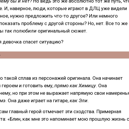
чему бы и нет?
Но ведь это же абсолютно тот же путь, чт
е. И, наверное, люди, которые играют в ДЛЦ уже видели
ерное, нужно предложить что-то другое? Или немного
 показать проблему с другой стороны? Но, нет. Все то же
мы
так полюбили
оригинальный сюжет.
я девочка спасет ситуацию?
то такой сплав из персонажей оригинала. Она начинает
 героем и готовить ему,
прямо как Химицу
. Она
нему, но при этом не выражает напрямую свои намеренья
омэ
. Она даже играет на гитаре,
как Эли
.
 сам главный герой отмечает эти сходства. Примерная
ста: «Блин, как мне это напоминает мою прошлую жизнь 