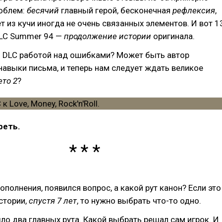
облем:
бесячий
главный герой, бесконечная
рефлексия
,
 из кучи иногда не очень связанных элементов. И вот 1
LC Summer 94 —
продолжение истории
оригинала.
о DLC работой над ошибками? Может быть автор
навыки письма, и теперь нам следует ждать великое
ето 2
?
реть.
ополнения, появился вопрос, а какой рут канон? Если это
стории,
спустя 7 лет
, то нужно выбрать что-то одно.
ыло два главных рута. Какой выбрать решал сам игрок. И