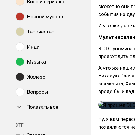
Кино и сериалы
сюжетно они пр
события из дву
Ночной музпостинг
И что же у нас 
Творчество
Мультивселен
Инди
В DLC упоминаю
происходить од
Музыка
А что же наши
Никакую. Они 
Железо
знаменита, Хим
вроде бы и ладн
Вопросы
Показать все
Ну, я вам перес
DTF
появяляются не