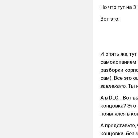
Но что тут на 3
Вот это:
И опять же, ту
самокопанием Н
разборки корпо
сам). Все это 
завлекало
. Ты
А в DLC… Вот в
концовка? Это
появлялся в кон
А представьте,
концовка.
Без 