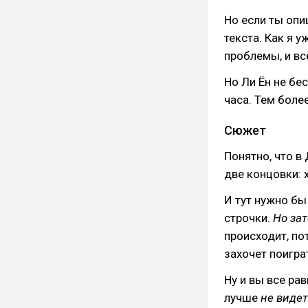
Но если ты опи
текста. Как я у
проблемы, и вс
Но Ли Ён не бес
часа. Тем более
Сюжет
Понятно, что в
две концовки: 
И тут нужно бы
строчки.
Но зат
происходит, пот
захочет поигра
Ну и вы все ра
лучше
не виде