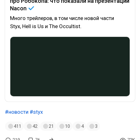
про Робокопа: что показали на презентации
Nacon
Много трейлеров, в том числе новой части
Styx, Hell is Us и The Occultist.
#новости
#styx
411
42
21
10
4
3
219
76
72K