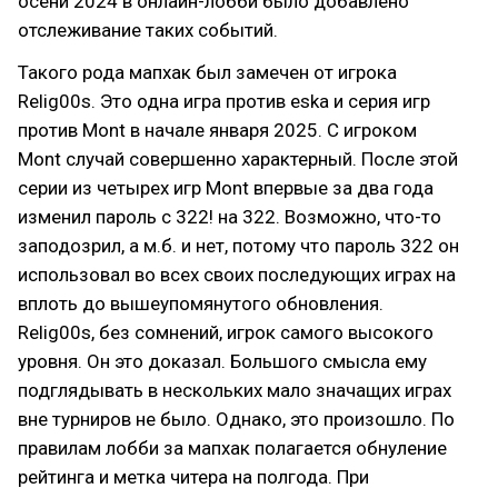
осени 2024 в онлайн-лобби было добавлено
отслеживание таких событий.
Такого рода мапхак был замечен от игрока
Relig00s. Это одна игра против eska и серия игр
против Mont в начале января 2025. C игроком
Mont случай совершенно характерный. После этой
серии из четырех игр Mont впервые за два года
изменил пароль с 322! на 322. Возможно, что-то
заподозрил, а м.б. и нет, потому что пароль 322 он
использовал во всех своих последующих играх на
вплоть до вышеупомянутого обновления.
Relig00s, без сомнений, игрок самого высокого
уровня. Он это доказал. Большого смысла ему
подглядывать в нескольких мало значащих играх
вне турниров не было. Однако, это произошло. По
правилам лобби за мапхак полагается обнуление
рейтинга и метка читера на полгода. При