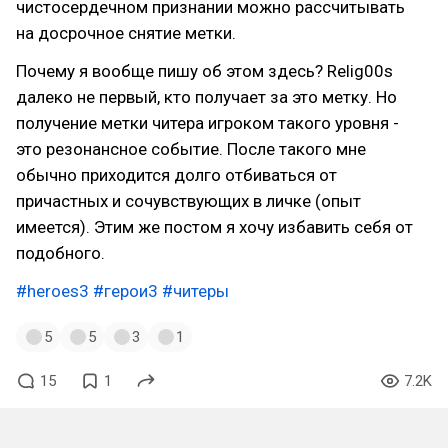
чистосердечном признании можно рассчитывать
на досрочное снятие метки.
Почему я вообще пишу об этом здесь? Relig00s
далеко не первый, кто получает за это метку. Но
получение метки читера игроком такого уровня -
это резонансное событие. После такого мне
обычно приходится долго отбиваться от
причастных и сочувствующих в личке (опыт
имеется). Этим же постом я хочу избавить себя от
подобного.
#heroes3
#герои3
#читеры
5
5
3
1
15
1
7.2K