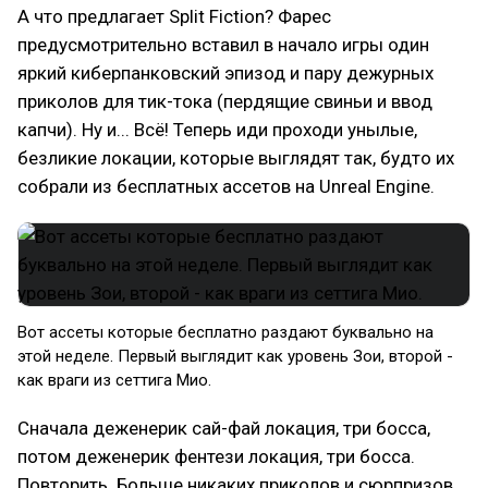
А что предлагает Split Fiction? Фарес
предусмотрительно вставил в начало игры один
яркий киберпанковский эпизод и пару дежурных
приколов для тик-тока (пердящие свиньи и ввод
капчи). Ну и... Всё! Теперь иди проходи унылые,
безликие локации, которые выглядят так, будто их
собрали из бесплатных ассетов на Unreal Engine.
Вот ассеты которые бесплатно раздают буквально на
этой неделе. Первый выглядит как уровень Зои, второй -
как враги из сеттига Мио.
Сначала деженерик сай-фай локация, три босса,
потом деженерик фентези локация, три босса.
Повторить. Больше никаких приколов и сюрпризов