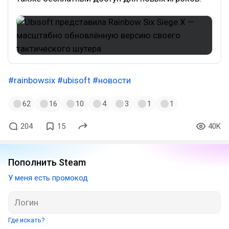
#rainbowsix
#ubisoft
#новости
62
16
10
4
3
1
1
204
15
40K
Пополнить Steam
У меня есть промокод
Где искать?