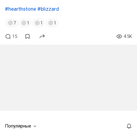
#hearthstone
#blizzard
7
1
1
1
15
4.5K
Популярные