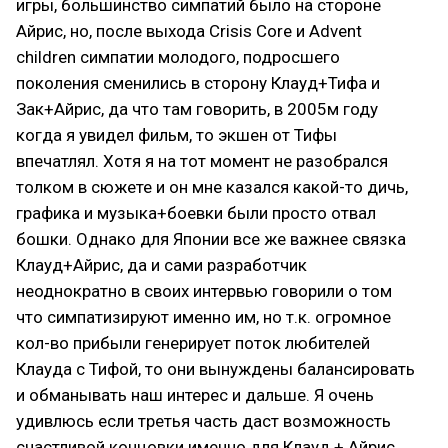
игры, большинство симпатий было на стороне
Айрис, но, после выхода Crisis Core и Advent
children симпатии молодого, подросшего
поколения сменились в сторону Клауд+Тифа и
Зак+Айрис, да что там говорить, в 2005м году
когда я увидел фильм, то экшен от Тифы
впечатлял. Хотя я на тот момент не разобрался
толком в сюжете и он мне казался какой-то дичь,
графика и музыка+боевки были просто отвал
бошки. Однако для Японии все же важнее связка
Клауд+Айрис, да и сами разработчик
неоднократно в своих интервью говорили о том
что симпатизируют именно им, но т.к. огромное
кол-во прибыли генерирует поток любителей
Клауда с Тифой, то они вынуждены балансировать
и обманывать наш интерес и дальше. Я очень
удивлюсь если третья часть даст возможность
счастливой концовки именно для Клауд + Айрис