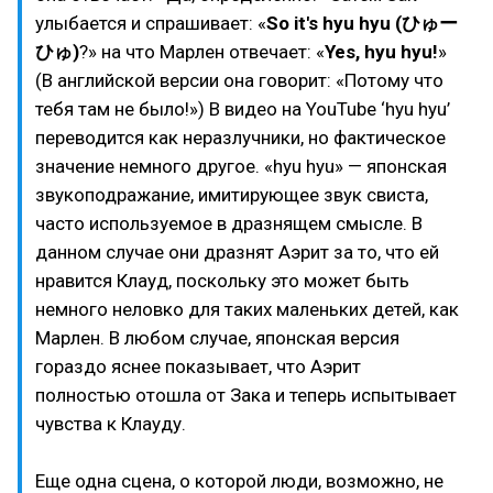
улыбается и спрашивает: «
So it's hyu hyu (ひゅー
ひゅ)
?» на что Марлен отвечает: «
Yes, hyu hyu!
»
(В английской версии она говорит: «Потому что
тебя там не было!») В видео на YouTube ‘hyu hyu’
переводится как неразлучники, но фактическое
значение немного другое. «hyu hyu» — японская
звукоподражание, имитирующее звук свиста,
часто используемое в дразнящем смысле. В
данном случае они дразнят Аэрит за то, что ей
нравится Клауд, поскольку это может быть
немного неловко для таких маленьких детей, как
Марлен. В любом случае, японская версия
гораздо яснее показывает, что Аэрит
полностью отошла от Зака и теперь испытывает
чувства к Клауду.
Еще одна сцена, о которой люди, возможно, не