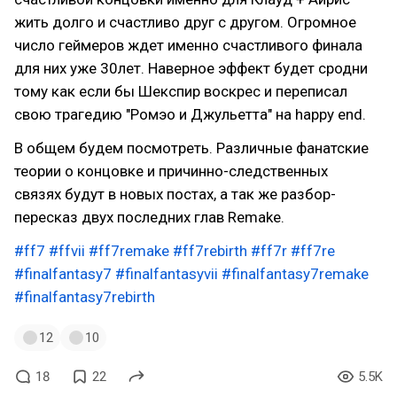
жить долго и счастливо друг с другом. Огромное
число геймеров ждет именно счастливого финала
для них уже 30лет. Наверное эффект будет сродни
тому как если бы Шекспир воскрес и переписал
свою трагедию "Ромэо и Джульетта" на happy end.
В общем будем посмотреть. Различные фанатские
теории о концовке и причинно-следственных
связях будут в новых постах, а так же разбор-
пересказ двух последних глав Remake.
#ff7
#ffvii
#ff7remake
#ff7rebirth
#ff7r
#ff7re
#finalfantasy7
#finalfantasyvii
#finalfantasy7remake
#finalfantasy7rebirth
12
10
18
22
5.5K