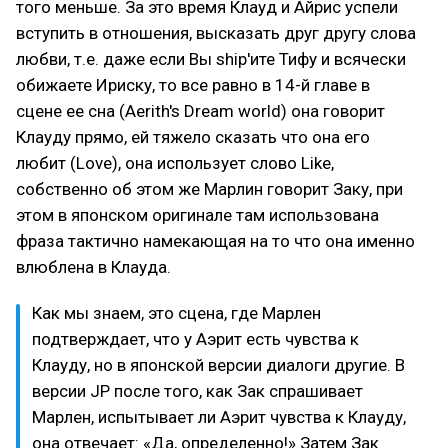
того меньше. За это время Клауд и Айрис успели
вступить в отношения, высказать друг другу слова
любви, т.е. даже если Вы ship'ите Тифу и всячески
обижаете Ириску, то все равно в 14-й главе в
сцене ее сна (Aerith's Dream world) она говорит
Клауду прямо, ей тяжело сказать что она его
любит (Love), она использует слово Like,
собственно об этом же Марлин говорит Заку, при
этом в японском оригинале там использована
фраза тактично намекающая на то что она именно
влюблена в Клауда.
Как мы знаем, это сцена, где Марлен
подтверждает, что у Аэрит есть чувства к
Клауду, но в японской версии диалоги другие. В
версии JP после того, как Зак спрашивает
Марлен, испытывает ли Аэрит чувства к Клауду,
она отвечает: «Да, определенно!» Затем Зак