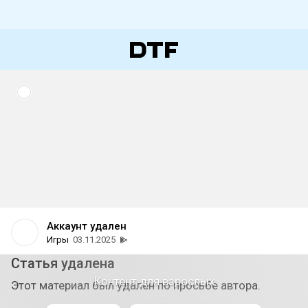
Аккаунт удален
Игры
03.11.2025
Статья удалена
Контент для взрослых
Этот материал был удалён по просьбе автора.