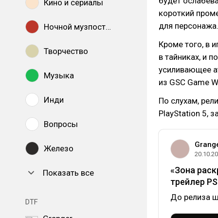
будет ослабева
Кино и сериалы
короткий пром
для персонажа
Ночной музпостинг
Кроме того, в 
Творчество
в тайниках, и 
усиливающее а
Музыка
из GSC Game Wo
Инди
По слухам, рел
PlayStation 5,
Вопросы
Grang
Железо
20.10.2
«Зона раск
Показать все
трейлер PS5
До релиза ш
DTF