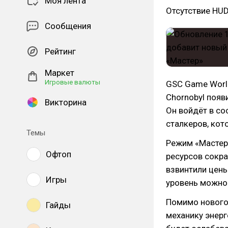
Моя лента
Отсутствие HUD
Сообщения
Рейтинг
Маркет
Игровые валюты
GSC Game Wor
Chornobyl появ
Викторина
Он войдёт в со
сталкеров, кот
Темы
Режим «Мастер
Офтоп
ресурсов сокра
взвинтили цены
Игры
уровень можно 
Помимо нового 
Гайды
механику энерг