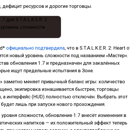
, дефицит ресурсов и дорогие торговцы.
ld*
официально подтвердила
, что в S.T.A.L.K.E.R. 2: Heart o
ится новый уровень сложности под названием «Мастер».
став обновления 1.7 и предназначен для закалённых
орые ищут предельные испытания в Зоне.
» заметно меняет привычный баланс игры: количество
щено, экипировка изнашивается быстрее, торговцы
, а интерфейс (HUD) полностью отключён. Выбрать этот
будет лишь при запуске нового прохождения.
уровня сложности, обновление 1.7 внесёт изменения в
етических напитков — их положительный эффект теперь