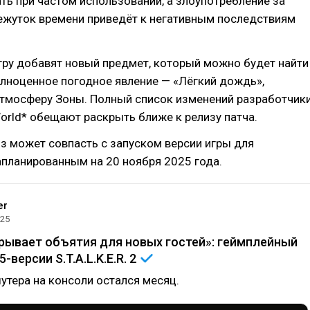
ть при частом использовании, а злоупотребление за
ежуток времени приведёт к негативным последствиям
.
игру добавят новый предмет, который можно будет найти
полноценное погодное явление — «Лёгкий дождь»,
тмосферу Зоны. Полный список изменений разработчик
rld* обещают раскрыть ближе к релизу патча.
из может совпасть с запуском версии игры для
 запланированным на 20 ноября 2025 года.
er
025
рывает объятия для новых гостей»: геймплейный
-версии S.T.A.L.K.E.R.
2
утера на консоли остался месяц.