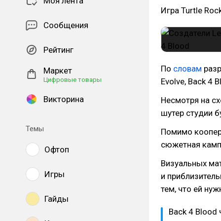
Моя лента
Игра Turtle Ro
Сообщения
Рейтинг
По
словам
разр
Маркет
Цифровые товары
Evolve, Back 4 
Викторина
Несмотря на сх
шутер студии б
Темы
Помимо коопера
сюжетная кампа
Офтоп
Визуальных мат
Игры
и приблизитель
тем, что ей ну
Гайды
Back 4 Blood