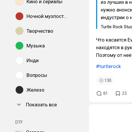
Кино и сериалы
из лучших в 
нужно анонси
Ночной музпостинг
индустрии о 
Turtle Rock Stu
Творчество
Что касается Ev
Музыка
находятся в ру
Поэтому от неё
Инди
#turtlerock
Вопросы
130
Железо
81
25
Показать все
DTF