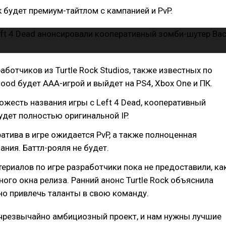
ck будет премиум-тайтлом с кампанией и PvP.
аботчиков из Turtle Rock Studios, также известных по
Blood будет ААА-игрой и выйдет на PS4, Xbox One и ПК.
ожесть названия игры с Left 4 Dead, кооперативный
удет полностью оригинальной IP.
тива в игре ожидается PvP, а также полноценная
ния. Баттл-рояля не будет.
ериалов по игре разработчики пока не предоставили, ка
ного окна релиза. Ранний анонс Turtle Rock объяснила
жно привлечь таланты в свою команду.
 чрезвычайно амбициозный проект, и нам нужны лучшие