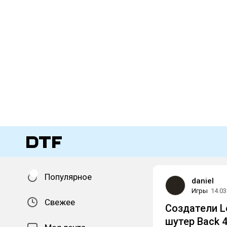
Популярное
daniel
Игры
14.03
Свежее
Создатели L
шутер Back 