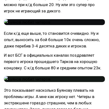
можно при к/д больше 20. Ну или это супер про
игрок не играющий за дикого.
Если к/д еще выше, то становится очевидно. Ну и
опыт, выносить за бой больше 10к очень сложно,
даже перебив 3-4 десятка диких и игроков.
И вот БСГ в официальных каналах поздравляет
первого игрока прошедшего Тарков на хорошую
концовку. С к/д больше 80 и средним опытом 23к.
Это показывает насколько Буянову плевать на
проблемы игры. А мне как игроку нет. Читеры в
экстракшене гораздо страшнее, чем в любых