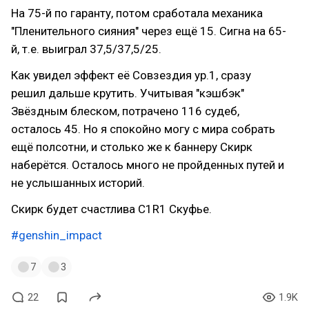
На 75-й по гаранту, потом сработала механика
"Пленительного сияния" через ещё 15. Сигна на 65-
й, т.е. выиграл 37,5/37,5/25.
Как увидел эффект её Совзездия ур.1, сразу
решил дальше крутить. Учитывая "кэшбэк"
Звёздным блеском, потрачено 116 судеб,
осталось 45. Но я спокойно могу с мира собрать
ещё полсотни, и столько же к баннеру Скирк
наберётся. Осталось много не пройденных путей и
не услышанных историй.
Скирк будет счастлива C1R1 Скуфье.
#genshin_impact
7
3
22
1.9K