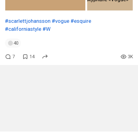
#scarlettjohansson
#vogue
#esquire
#californiastyle
#W
40
7
14
3K